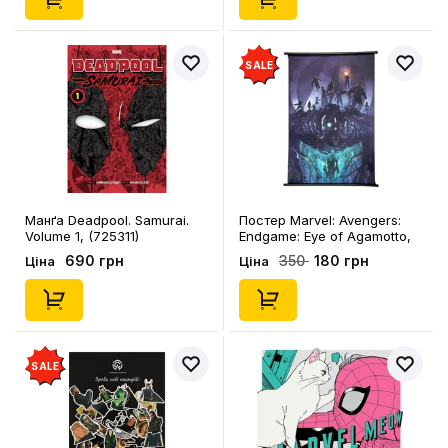
SALE
Манґа Deadpool. Samurai.
Постер Marvel: Avengers:
Volume 1, (725311)
Endgame: Eye of Agamotto,
(400449)
690 грн
180 грн
350
Ціна
Ціна
SALE