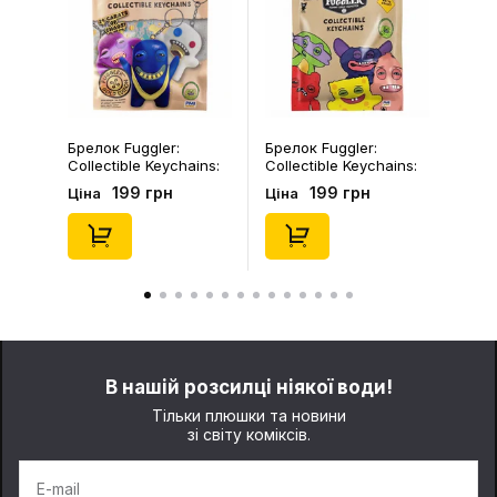
Брелок Fuggler:
Шкарпетки Noskar:
Collectible Keychains:
Шкарпетки Noskar:
Series 2 (Blind Box: 1 з
Пацюки: «Ля Ти
199 грн
125 грн
Ціна
Ціна
46), (15475)
Криса» (короткі) (р.
41-46), (91679)
В нашій розсилці ніякої води!
Тільки плюшки та новини
зі світу коміксів.
E-mail