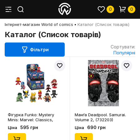
0
0
Інтернет-магазин World of comics
Каталог (Список товарів)
Каталог (Список товарів)
Сортувати:
Фільтри
Популярні
Фігурка Funko: Mystery
Манґа Deadpool. Samurai.
Minis: Marvel: Classics,
Volume 2, (732203)
(82501)
595 грн
690 грн
Ціна
Ціна