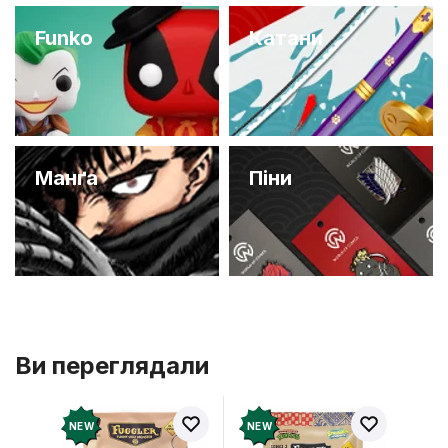
Funko
Катани
Манґа
Піни
Ви переглядали
NEW
NEW