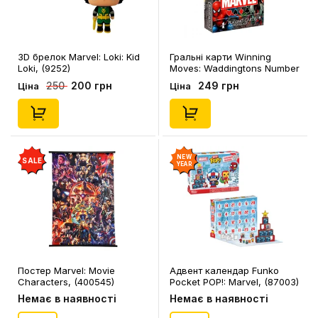
3D брелок Marvel: Loki: Kid
Гральні карти Winning
Loki, (9252)
Moves: Waddingtons Number
1: Marvel, (724419)
200 грн
249 грн
250
Ціна
Ціна
NEW
SALE
YEAR
Постер Marvel: Movie
Адвент календар Funko
Characters, (400545)
Pocket POP!: Marvel, (87003)
Немає в наявності
Немає в наявності