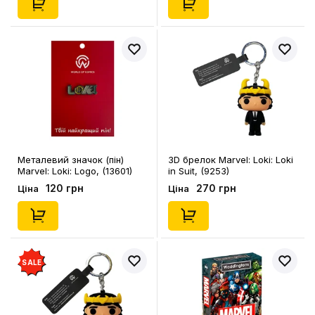
Металевий значок (пін)
3D брелок Marvel: Loki: Loki
Marvel: Loki: Logo, (13601)
in Suit, (9253)
120 грн
270 грн
Ціна
Ціна
SALE