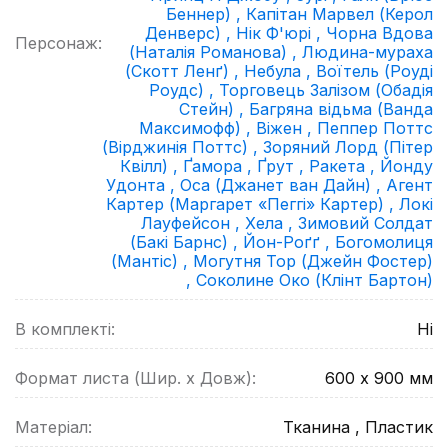
Беннер) ,
Капітан Марвел (Керол
Денверс) ,
Нік Ф'юрі ,
Чорна Вдова
Персонаж:
(Наталія Романова) ,
Людина-мураха
(Скотт Ленґ) ,
Небула ,
Воїтель (Роуді
Роудс) ,
Торговець Залізом (Обадія
Стейн) ,
Багряна відьма (Ванда
Максимофф) ,
Віжен ,
Пеппер Поттс
(Вірджинія Поттс) ,
Зоряний Лорд (Пітер
Квілл) ,
Ґамора ,
Ґрут ,
Ракета ,
Йонду
Удонта ,
Оса (Джанет ван Дайн) ,
Агент
Картер (Маргарет «Пеггі» Картер) ,
Локі
Лауфейсон ,
Хела ,
Зимовий Солдат
(Бакі Барнс) ,
Йон-Роґґ ,
Богомолиця
(Мантіс) ,
Могутня Тор (Джейн Фостер)
,
Соколине Око (Клінт Бартон)
В комплекті:
Ні
Формат листа (Шир. х Довж):
600 х 900
мм
Матеріал:
Тканина , Пластик