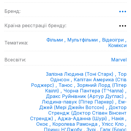
Бренд:
•••
Країна реєстрації бренду:
•••
Фільми ,
Мультфільми ,
Відеоігри ,
Тематика:
Комікси
Всесвіти:
Marvel
Залізна Людина (Тоні Старк) ,
Тор
Одінсон ,
Капітан Америка (Стів
Роджерс) ,
Танос ,
Зоряний Лорд (Пітер
Квілл) ,
Чорна Пантера (Т'Чалла) ,
Дракс Руйнівник (Артур Дуґлас) ,
Людина-павук (Пітер Паркер) ,
Ем-
Джей (Мері Джейн Вотсон) ,
Доктор
Стрендж (Доктор Стівен Вінсент
Стрендж) ,
Аджа-Аданна (Шурі) ,
Накія ,
Окоє ,
Королева Рамонда ,
Улісс Кло ,
Принц Н'Джобу ,
Зурі ,
Галк (Брюс