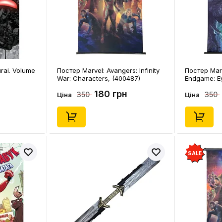
rai. Volume
Постер Marvel: Avangers: Infinity
Постер Marv
War: Characters, (400487)
Endgame: E
(400449)
180 грн
350
350
Ціна
Ціна
SALE