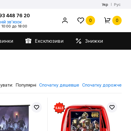
Укр
Рус
93 448 76 20
0
0
ній звʼязок
 10:00 до 18:00
винки
Ексклюзиви
Знижки
увати:
Популярні
Спочатку дешевше
Спочатку дорожче
SALE