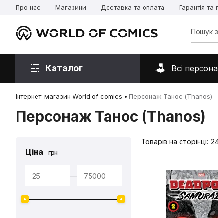
Про нас
Магазини
Доставка та оплата
Гарантія та
Каталог
Всі персона
Інтернет-магазин World of comics
Персонаж Танос (Thanos)
Персонаж Танос (Thanos)
Товарів на сторінці:
2
Ціна
грн
—