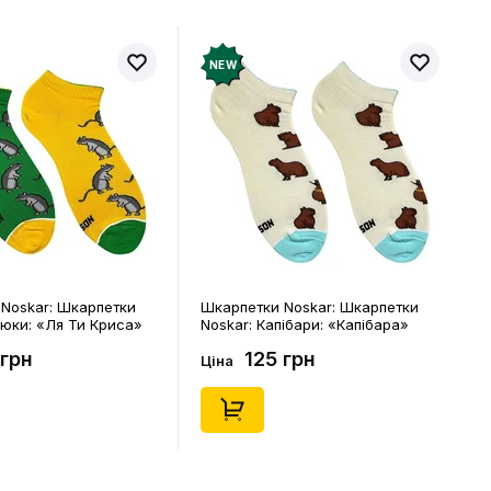
NEW
Noskar: Шкарпетки
Шкарпетки Noskar: Шкарпетки
ібари: «Капібара»
Noskar: Капібари: «Капібара»
. 41-46), (91677)
(короткі) (р. 36-40), (91676)
 грн
125 грн
Ціна