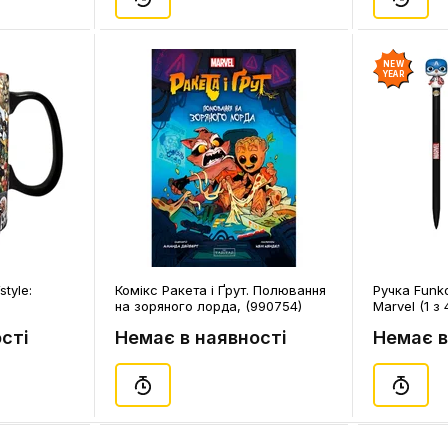
NEW
YEAR
tyle:
Комікс Ракета і Ґрут. Полювання
Ручка Funko
на зоряного лорда, (990754)
Marvel (1 з 
сті
Немає в наявності
Немає в