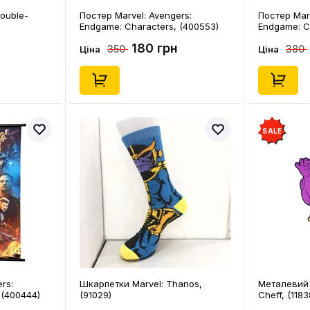
Double-
Постер Marvel: Avengers:
Постер Marv
Endgame: Characters, (400553)
Endgame: C
180 грн
350
380
Ціна
Ціна
SALE
rs:
Шкарпетки Marvel: Thanos,
Металевий 
 (400444)
(91029)
Cheff, (1183