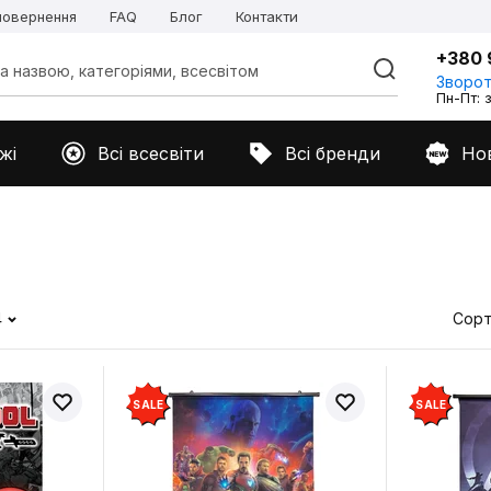
 повернення
FAQ
Блог
Контакти
+380 
Зворот
Пн-Пт: з
жі
Всі всесвіти
Всі бренди
Но
4
Сорт
SALE
SALE