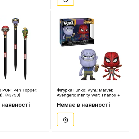
 POP!: Pen Topper:
Фігурка Funko: Vynl.: Marvel:
4), (43753)
Avengers: Infinity War: Thanos +
Iron Spider (2-Pack), (30932)
 наявності
Немає в наявності