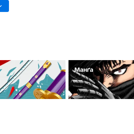
и
Манґа