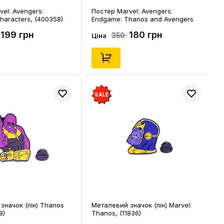
el: Avengers:
Постер Marvel: Avengers:
haracters, (400358)
Endgame: Thanos and Avengers
Members, (400555)
199 грн
180 грн
350
Ціна
SALE
значок (пін) Thanos
Металевий значок (пін) Marvel:
8)
Thanos, (11836)