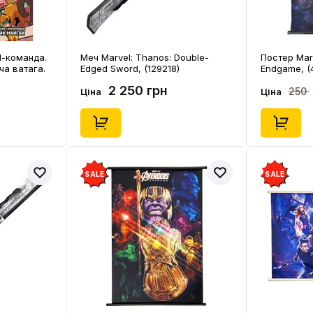
l-команда.
Меч Marvel: Thanos: Double-
Постер Marv
ча ватага.
Edged Sword, (129218)
Endgame, (
2 250 грн
250
Ціна
Ціна
SALE
SALE