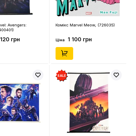
el: Avengers:
Комікс Marvel Meow, (726035)
400401)
120 грн
1 100 грн
Ціна
SALE