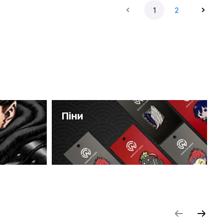
1
2
Піни