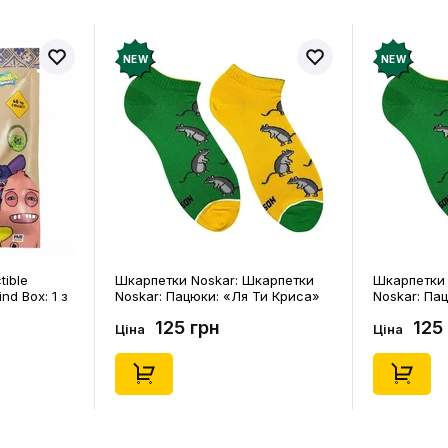
NEW
NEW
карпетки
Шкарпетки Noskar: Шкарпетки
Шкарпетки 
Ти Криса»
Noskar: Пацюки: «Ля Ти Криса»
Noskar: Кап
91679)
(короткі) (р. 36-40), (91678)
(короткі) (р
125 грн
125
Ціна
Ціна