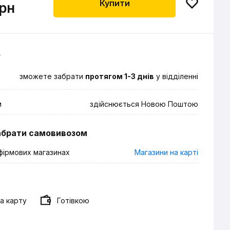
Купити
грн
о
зможете забрати
протягом 1-3 днів
у відділенні
м
здійснюється Новою Поштою
абрати самовивозом
фірмових магазинах
Магазини на карті
а карту
Готівкою