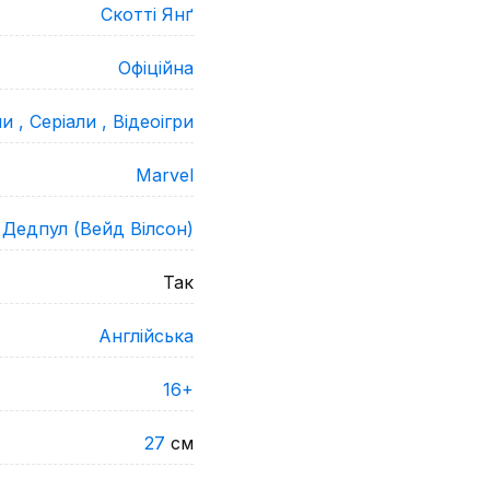
Скотті Янґ
Офіційна
и ,
Серіали ,
Відеоігри
Marvel
Дедпул (Вейд Вілсон)
Так
Англійська
16+
27
см