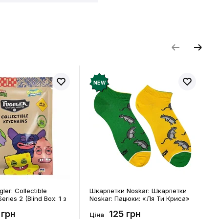
и відгук
NEW
ler: Collectible
Шкарпетки Noskar: Шкарпетки
eries 2 (Blind Box: 1 з
Noskar: Пацюки: «Ля Ти Криса»
(короткі) (р. 41-46), (91679)
 грн
125 грн
Ціна