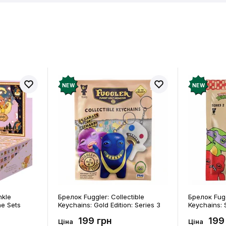
в про товар ще немає
Залишит
ук і отримайте 50 грн на свій
NEW
NEW
nkle
Брелок Fuggler: Collectible
Брелок Fugg
ne Sets
Keychains: Gold Edition: Series 3
Keychains: S
0) (Secret
(Blind Box: 1 з 24), (11550)
46), (15475)
199 грн
199
Ціна
Ціна