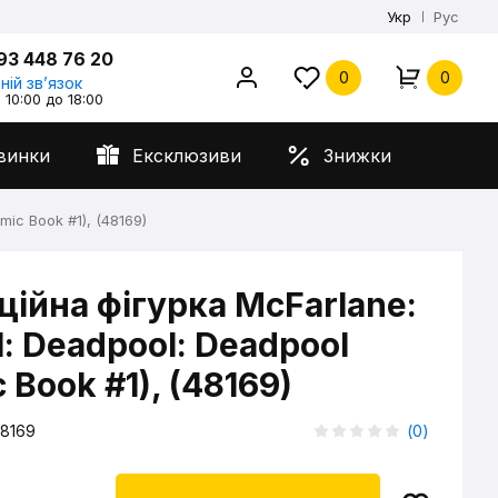
Укр
Рус
93 448 76 20
0
0
ній звʼязок
 10:00 до 18:00
винки
Ексклюзиви
Знижки
ic Book #1), (48169)
ційна фігурка McFarlane:
: Deadpool: Deadpool
 Book #1), (48169)
8169
(
0
)