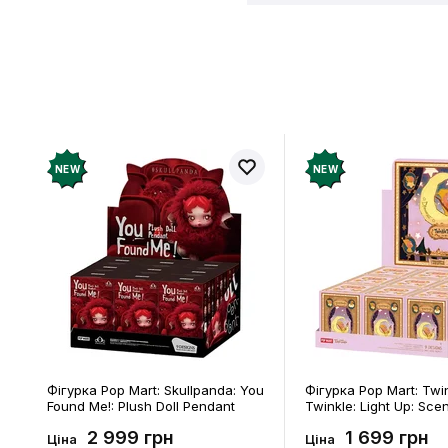
Відгукі
Додайте відг
рахунок
NEW
NEW
Фігурка Pop Mart: Skullpanda: You
Фігурка Pop Mart: Twi
Found Me!: Plush Doll Pendant
Twinkle: Light Up: Sce
Series (Blind Box: 1 з 10) (Secret
Series (Blind Box: 1 з 1
2 999 грн
1 699 грн
Edition), (29347)
Edition), (21372)
Ціна
Ціна