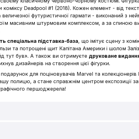
у своєму класичному червоно-чорному костюмі. Фігурк
 коміксу Deadpool #1 (2018). Кожен елемент - від тек
а величезної футуристичної гармати - виконаний з не
оїм масивним штурмовим комплексом, а за спиною ви
.
ть спеціальна підставка-база
, що імітує сцену з ком
ільзи та потрощені щит Капітана Америки і шолом Залі
йд тут був». А також ви отримуєте
друковане видання
ихнув дизайнерів на створення цієї фігурки.
 подарунок для поціновувачів Marvel та колекціонерів 
ашу полицю, а стане справжнім центром експозиції з
ї графічного першоджерела!
йна фігурка McFarlane: Marvel: Dead
), (48169)