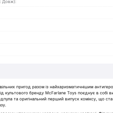
х Довж):
вільних пригод разом із найхаризматичнішим антигеро
ід культового бренду McFarlane Toys поєднує в собі 
едпула та оригінальний перший випуск коміксу, що ст
зу.