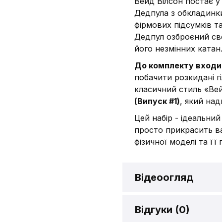
Вейд Вілсон постає 
Дедпула з обкладинки
фірмових підсумків т
Дедпул озброєний св
його незмінних катан
До комплекту входи
побачити розкидані г
класичний стиль «Ве
(Випуск #1)
, який над
Цей набір - ідеальний
просто прикрасить в
фізичної моделі та ї
Відеоогляд
Огляд Колекці
Відгуки (
0
)
(Comic Book #1