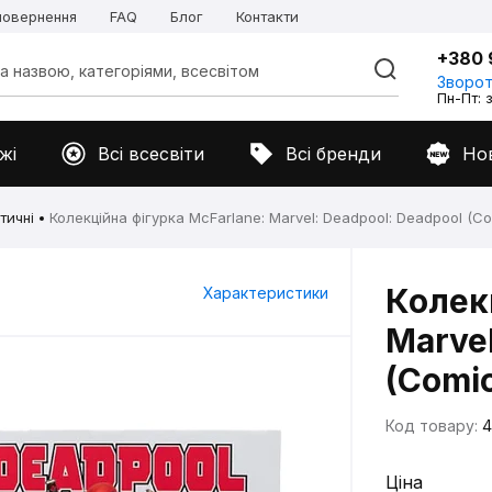
 повернення
FAQ
Блог
Контакти
+380 
Зворот
Пн-Пт: з
жі
Всі всесвіти
Всі бренди
Но
тичні
Колекційна фігурка McFarlane: Marvel: Deadpool: Deadpool (Com
Колек
Характеристики
Marvel
(Comic
Код товару:
4
Ціна