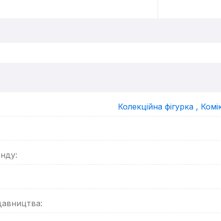
Колекційна фігурка ,
Комі
енду:
давництва: