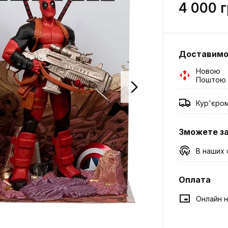
4 000 
Доставим
Новою
Поштою
Кур'єро
Зможете з
В наших 
Оплата
Онлайн н