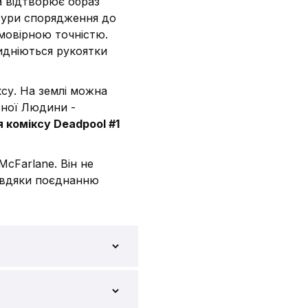
а відтворює образ
стури спорядження до
ймовірною точністю.
дніються рукоятки
іксу. На землі можна
зної Людини -
 коміксу Deadpool #1
McFarlane. Він не
авдяки поєднанню
pool: Deadpool