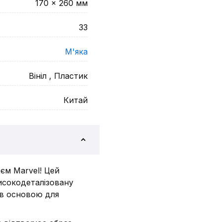
170 x 260
мм
33
М'яка
Вініл , Пластик
Китай
єм Marvel! Цей
високодеталізовану
ав основою для