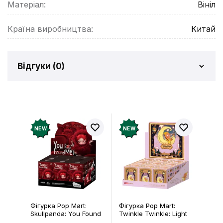
Матеріал:
Вініл
Країна виробництва:
Китай
Відгуки (
0
)
Відгуків про товар ще
немає
Додайте відгук і отримайте 50 грн на свій
NEW
NEW
рахунок
Залишити відгук
Фігурка Pop Mart:
Фігурка Pop Mart:
Skullpanda: You Found
Twinkle Twinkle: Light
Me!: Plush Doll Pendant
Up: Scene Sets Series