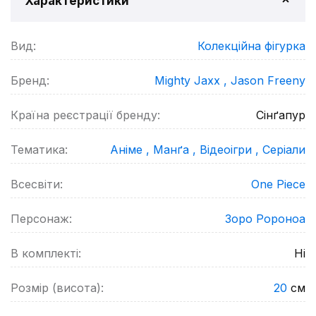
Характеристики
Вид:
Колекційна фігурка
Бренд:
Mighty Jaxx ,
Jason Freeny
Країна реєстрації бренду:
Сінґапур
Тематика:
Аніме ,
Манґа ,
Відеоігри ,
Серіали
Всесвіти:
One Piece
Персонаж:
Зоро Ророноа
В комплекті:
Ні
Розмір (висота):
20
см