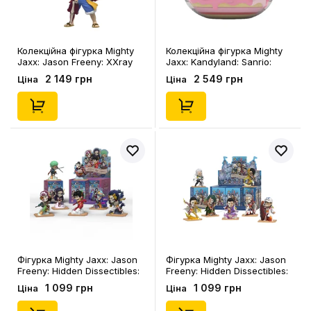
Колекційна фігурка Mighty
Колекційна фігурка Mighty
Jaxx: Jason Freeny: XXray
Jaxx: Kandyland: Sanrio:
Plus: One Piece: Wanted
Hello Kitty, (78990)
2 149 грн
2 549 грн
Ціна
Ціна
Series: Monkey D. Luffy,
(78877)
Фігурка Mighty Jaxx: Jason
Фігурка Mighty Jaxx: Jason
Freeny: Hidden Dissectibles:
Freeny: Hidden Dissectibles:
One Piece: Egghead Arc
One Piece: Marines Edition
1 099 грн
1 099 грн
Ціна
Ціна
Series Part 1 Edition (Blind
(Blind Box: 1 з 7), (78860)
Box: 1 з 7), (76375)