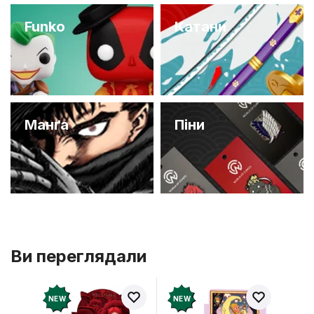
Funko
Катани
Манґа
Піни
Ви переглядали
NEW
NEW