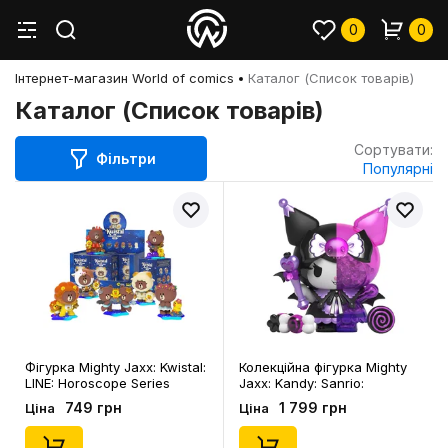
0
0
Інтернет-магазин World of comics
Каталог (Список товарів)
Каталог (Список товарів)
Сортувати:
Фільтри
Популярні
Фігурка Mighty Jaxx: Kwistal:
Колекційна фігурка Mighty
LINE: Horoscope Series
Jaxx: Kandy: Sanrio:
Primus (Blind Box: 1 з 7),
Seasonal Sweets: Spooky
749 грн
1 799 грн
Ціна
Ціна
(276583)
Fun Series: Kuromi, (76382)