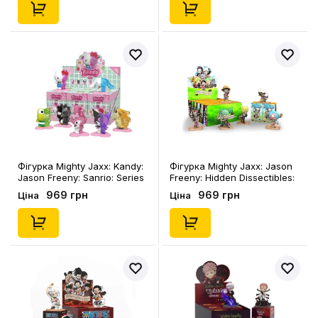
Фігурка Mighty Jaxx: Kandy:
Фігурка Mighty Jaxx: Jason
Jason Freeny: Sanrio: Series
Freeny: Hidden Dissectibles:
1 (Blind Box: 1 з 7), (937366)
One Piece: Series 1 (Blind
969 грн
969 грн
Ціна
Ціна
Box: 1 з 9), (89446)