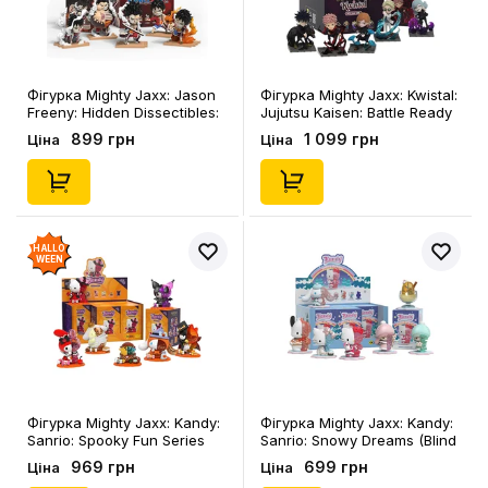
Фігурка Mighty Jaxx: Jason
Фігурка Mighty Jaxx: Kwistal:
Freeny: Hidden Dissectibles:
Jujutsu Kaisen: Battle Ready
One Piece: Luffy's Gears
Series (Blind Box: 1 з 7),
899 грн
1 099 грн
Ціна
Ціна
Edition (Blind Box: 1 з 7),
(818665)
(818252)
HALLO
WEEN
Фігурка Mighty Jaxx: Kandy:
Фігурка Mighty Jaxx: Kandy:
Sanrio: Spooky Fun Series
Sanrio: Snowy Dreams (Blind
(Blind Box: 1 з 7), (18207)
Box: 1 з 7), (81802)
969 грн
699 грн
Ціна
Ціна