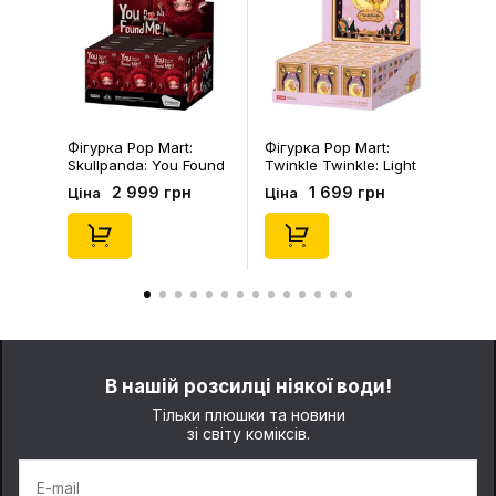
Фігурка Pop Mart:
Фігурка Pop Mart:
Skullpanda: You Found
Twinkle Twinkle: Light
Me!: Plush Doll Pendant
Up: Scene Sets Series
2 999 грн
1 699 грн
Ціна
Ціна
Series (Blind Box: 1 з
(Blind Box: 1 з 10)
10) (Secret Edition),
(Secret Edition),
(29347)
(21372)
В нашій розсилці ніякої води!
Тільки плюшки та новини
зі світу коміксів.
E-mail