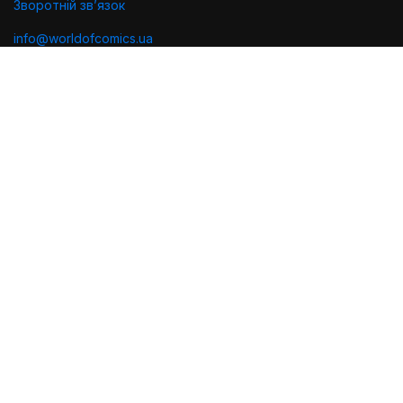
Зворотній звʼязок
info@worldofcomics.ua
Графік роботи
Пн-Пт: з 10:00 до 18:00
Сб-Нд: Вихідні (остання відправка - Пт о 17:00)
Ми в соцмережах
Політика конфіденційності
Публiчна оферта
Угода користувача
Проектування та дизайн
Розробка та підтримка
2026 © World of Comics. Всі права захищено.