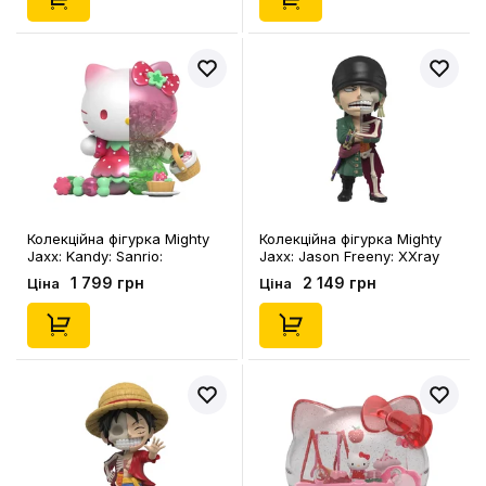
Колекційна фігурка Mighty
Колекційна фігурка Mighty
Jaxx: Kandy: Sanrio:
Jaxx: Jason Freeny: XXray
Seasonal Sweets: Floral
Plus: One Piece: Wanted
1 799 грн
2 149 грн
Ціна
Ціна
Daydream Series: Hello Kitty,
Series: Roronoa Zoro,
(76381)
(78884)