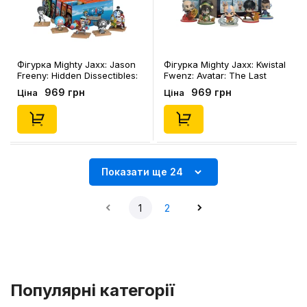
Фігурка Mighty Jaxx: Jason
Фігурка Mighty Jaxx: Kwistal
Freeny: Hidden Dissectibles:
Fwenz: Avatar: The Last
One Piece: Series 2 (Blind
Airbender: Series 1 (Blind
969 грн
969 грн
Ціна
Ціна
Box: 1 з 9), (93904)
Box: 1 з 7), (81678)
Показати ще 24
1
2
Популярні категорії