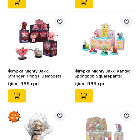
Фігурка Mighty Jaxx:
Фігурка Mighty Jaxx: Kandy:
Stranger Things: Demopets
Spongbob Squarepants:
(Blind Box: 1 з 7), (817606)
Soda Edition (Blind Box: 1 з
969 грн
969 грн
Ціна
Ціна
7), (81686)
HALLO
WEEN