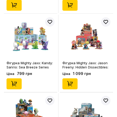
Фігурка Mighty Jaxx: Kandy:
Фігурка Mighty Jaxx: Jason
Sanrio: Sea Breeze Series
Freeny: Hidden Dissectibles:
(Blind Box: 1 з 7), (278471)
One Piece: Wano Arc Edition
799 грн
1 099 грн
Ціна
Ціна
(Blind Box: 1 з 7), (289286)