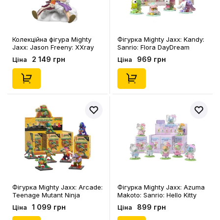
Колекційна фігура Mighty
Фігурка Mighty Jaxx: Kandy:
Jaxx: Jason Freeny: XXray
Sanrio: Flora DayDream
Plus: One Piece: Wanted
Series (Blind Box: 1 з 7),
2 149 грн
969 грн
Ціна
Ціна
Series: Monkey D. Luffy,
(289385)
(278907)
Фігурка Mighty Jaxx: Arcade:
Фігурка Mighty Jaxx: Azuma
Teenage Mutant Ninja
Makoto: Sanrio: Hello Kitty
Turtles (Blind Box: 1 з 7),
Series (Blind Box: 1 з 7),
1 099 грн
899 грн
Ціна
Ціна
(289361)
(289354)