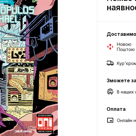
наявно
Доставим
Новою
Поштою
Кур'єро
Зможете з
В наших 
Оплата
Онлайн н