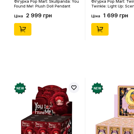
Фігурка Pop Mart: Skullpanda: You
Фігурка Pop Mart: Twi
Found Me!: Plush Doll Pendant
Twinkle: Light Up: Sce
Series (Blind Box: 1 з 10) (Secret
Series (Blind Box: 1 з 1
2 999 грн
1 699 грн
Edition), (29347)
Edition), (21372)
Ціна
Ціна
NEW
NEW