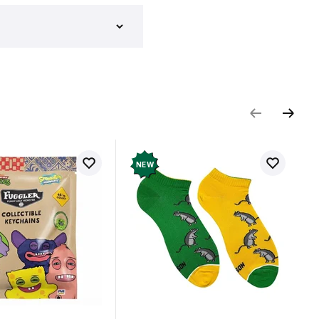
и відгук
NEW