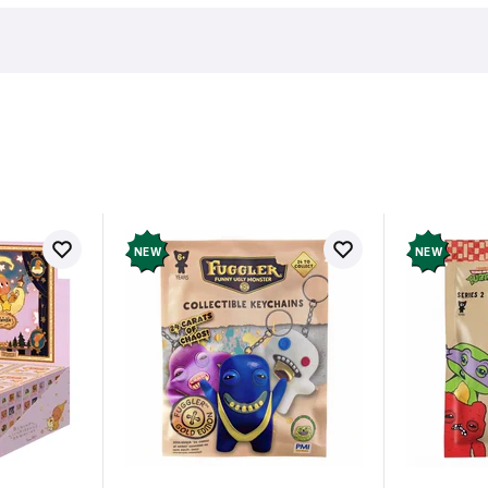
в про товар ще немає
Залишит
ук і отримайте 50 грн на свій
NEW
NEW