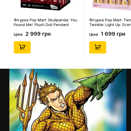
Фігурка Pop Mart: Skullpanda: You
Фігурка Pop Mart: Twi
Found Me!: Plush Doll Pendant
Twinkle: Light Up: Sce
Series (Blind Box: 1 з 10) (Secret
Series (Blind Box: 1 з 1
2 999 грн
1 699 грн
Edition), (29347)
Edition), (21372)
Ціна
Ціна