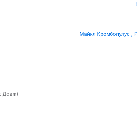
Майкл Кромбопулус ,
Р
х Довж):