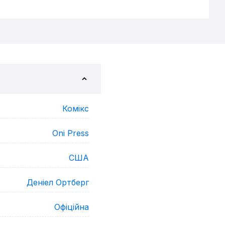
Комікс
Oni Press
США
Деніел Ортберг
Офіційна