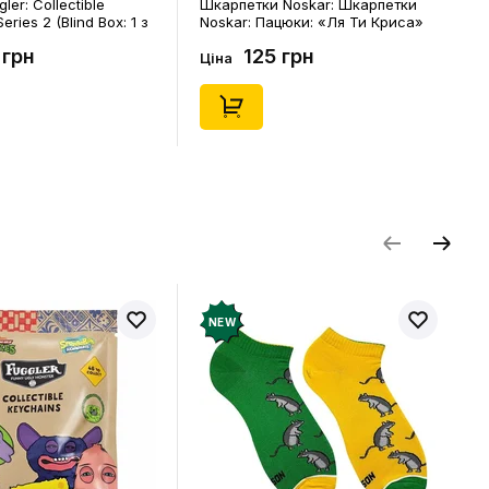
ler: Collectible
Шкарпетки Noskar: Шкарпетки
eries 2 (Blind Box: 1 з
Noskar: Пацюки: «Ля Ти Криса»
(короткі) (р. 41-46), (91679)
 грн
125 грн
Ціна
NEW