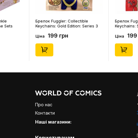
nkle
Брелок Fuggler: Collectible
Брелок Fugg
ne Sets
Keychains: Gold Edition: Series 3
Keychains: S
0) (Secret
(Blind Box: 1 з 24), (11550)
46), (15475)
199 грн
199
Ціна
Ціна
Про нас
Контакти
Наші магазини: