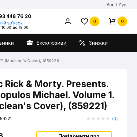
Укр
Рус
93 448 76 20
0
0
ній звʼязок
 10:00 до 18:00
винки
Ексклюзиви
Знижки
#1 (Maclean's Cover), (859221)
 Rick & Morty. Presents.
pulos Michael. Volume 1.
clean's Cover), (859221)
59221
(
0
)
в
Повідомити про