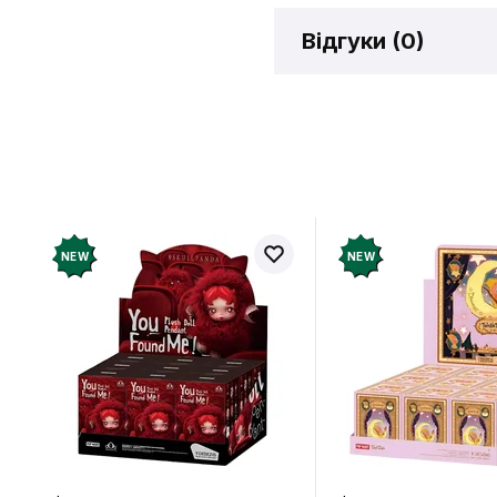
Відгуки (
0
)
Відгукі
Додайте відг
рахунок
NEW
NEW