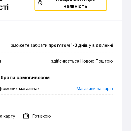
сті
наявність
о
зможете забрати
протягом 1-3 днів
у відділенні
м
здійснюється Новою Поштою
абрати самовивозом
фірмових магазинах
Магазини на карті
а карту
Готівкою