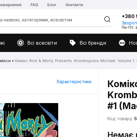
 повернення
FAQ
Блог
Контакти
+380 
Зворот
Пн-Пт: з
жі
Всі всесвіти
Всі бренди
Но
мікси
Комікс Rick & Morty. Presents. Krombopulos Michael. Volume 1. 
Комікс
Характеристики
Krombo
#1 (Ma
Код товару:
8
Немає 