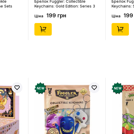
nkle
Брелок Fuggler: Collectible
Брелок Fugg
ne Sets
Keychains: Gold Edition: Series 3
Keychains: S
0) (Secret
(Blind Box: 1 з 24), (11550)
46), (15475)
199 грн
199
Ціна
Ціна
NEW
NEW