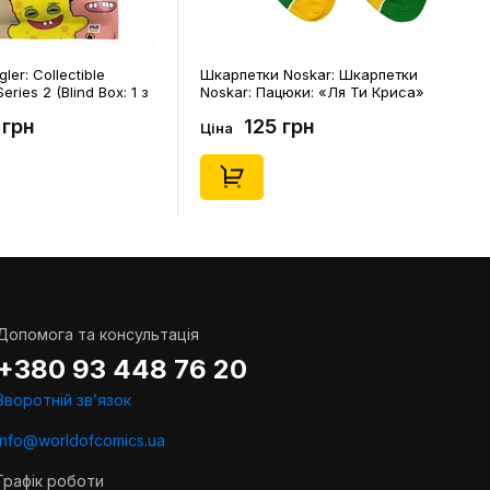
ler: Collectible
Шкарпетки Noskar: Шкарпетки
eries 2 (Blind Box: 1 з
Noskar: Пацюки: «Ля Ти Криса»
(короткі) (р. 41-46), (91679)
 грн
125 грн
Ціна
Допомога та консультація
+380 93 448 76 20
Зворотній звʼязок
info@worldofcomics.ua
Графік роботи