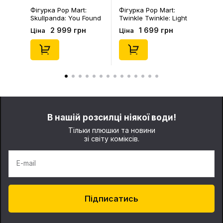
Фігурка Pop Mart:
Фігурка Pop Mart:
Skullpanda: You Found
Twinkle Twinkle: Light
Me!: Plush Doll Pendant
Up: Scene Sets Series
2 999 грн
1 699 грн
Ціна
Ціна
Series (Blind Box: 1 з
(Blind Box: 1 з 10)
10) (Secret Edition),
(Secret Edition),
(29347)
(21372)
В нашій розсилці ніякої води!
Тільки плюшки та новини
зі світу коміксів.
E-mail
Підписатись