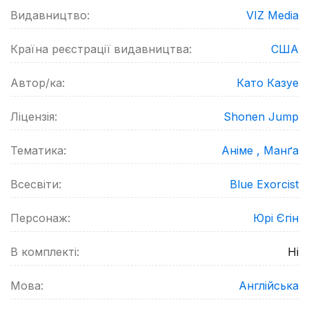
Видавництво:
VIZ Media
Країна реєстрації видавництва:
США
Автор/ка:
Като Казуе
Ліцензія:
Shonen Jump
Тематика:
Аніме ,
Манґа
Всесвіти:
Blue Exorcist
Персонаж:
Юрі Єгін
В комплекті:
Ні
Мова:
Англійська