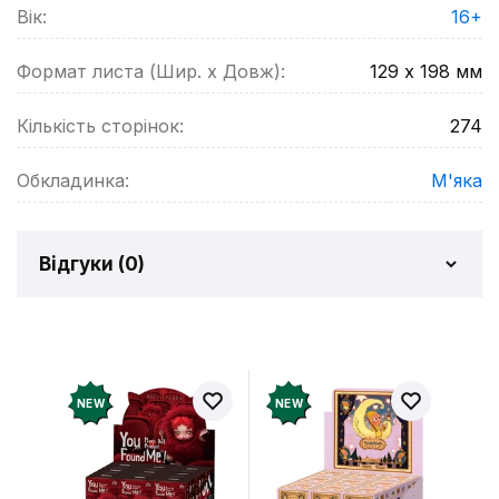
Вік:
16+
Формат листа (Шир. х Довж):
129 х 198
мм
Кількість сторінок:
274
Обкладинка:
М'яка
Відгуки (
0
)
Відгуків про товар ще
немає
Додайте відгук і отримайте 50 грн на свій
NEW
NEW
рахунок
Залишити відгук