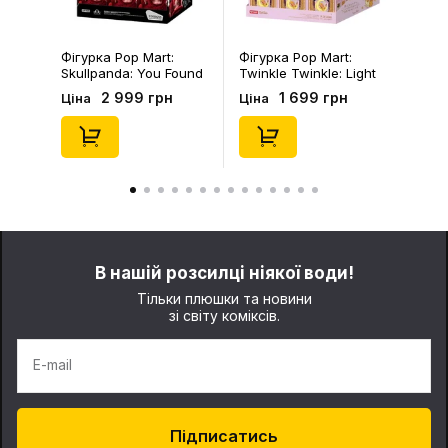
Фігурка Pop Mart:
Фігурка Pop Mart:
Skullpanda: You Found
Twinkle Twinkle: Light
Me!: Plush Doll Pendant
Up: Scene Sets Series
2 999 грн
1 699 грн
Ціна
Ціна
Series (Blind Box: 1 з
(Blind Box: 1 з 10)
10) (Secret Edition),
(Secret Edition),
(29347)
(21372)
В нашій розсилці ніякої води!
Тільки плюшки та новини
зі світу коміксів.
E-mail
Підписатись