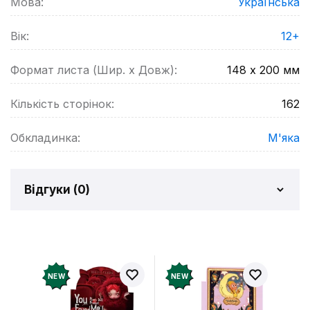
Мова:
Українська
Вік:
12+
Формат листа (Шир. х Довж):
148 х 200
мм
Кількість сторінок:
162
Обкладинка:
М'яка
Відгуки (
0
)
Відгуків про товар ще
немає
Додайте відгук і отримайте 50 грн на свій
NEW
NEW
рахунок