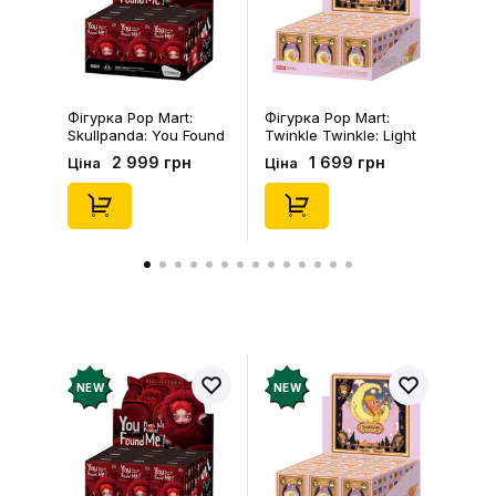
Залишити відгук
Фігурка Pop Mart:
Фігурка Pop Mart:
Skullpanda: You Found
Twinkle Twinkle: Light
Me!: Plush Doll Pendant
Up: Scene Sets Series
2 999 грн
1 699 грн
Ціна
Ціна
Series (Blind Box: 1 з
(Blind Box: 1 з 10)
10) (Secret Edition),
(Secret Edition),
(29347)
(21372)
NEW
NEW