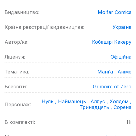
Видавництво:
Molfar Comics
Країна реєстрації видавництва:
Україна
Автор/ка:
Кобашірі Какеру
Ліцензія:
Офіційна
Тематика:
Манґа ,
Аніме
Всесвіти:
Grimoire of Zero
Нуль ,
Найманець ,
Албус ,
Холдем ,
Персонаж:
Тринадцять ,
Сорена
В комплекті:
Ні