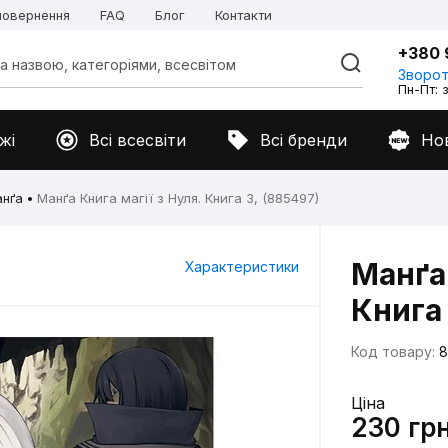
 повернення
FAQ
Блог
Контакти
+380 
Зворот
Пн-Пт: з
жі
Всі всесвіти
Всі бренди
Но
нґа
Манґа Книга магії з Нуля. Книга 3, (885497)
Манґа 
Характеристики
Книга 
Код товару:
8
Ціна
230 гр