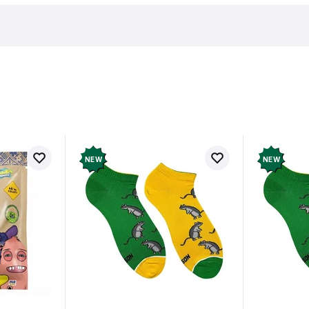
в про товар ще немає
Залишит
ук і отримайте 50 грн на свій
NEW
NEW