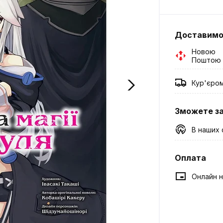
Доставим
Новою
Поштою
Кур'єро
Зможете з
В наших 
Оплата
Онлайн н