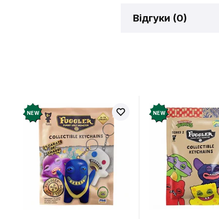
Відгуки (
0
)
Відгукі
Додайте відг
рахунок
NEW
NEW