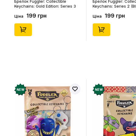
Брелок Fuggler: Collectible
Брелок Fuggler: Collec
Keychains: Gold Edition: Series 3
Keychains: Series 2 (Bl
(Blind Box: 1 з 24), (11550)
46), (15475)
199 грн
199 грн
Ціна
Ціна
NEW
NEW