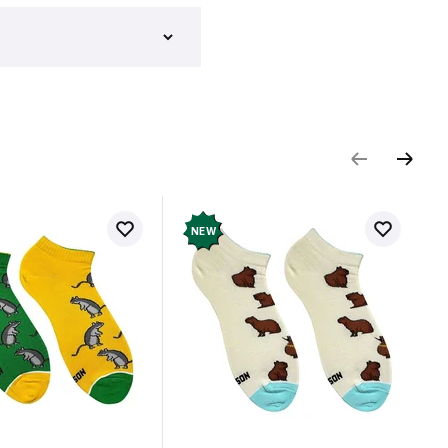
и відгук
NEW