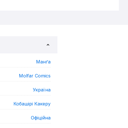
Манґа
Molfar Comics
Україна
Кобашірі Какеру
Офіційна