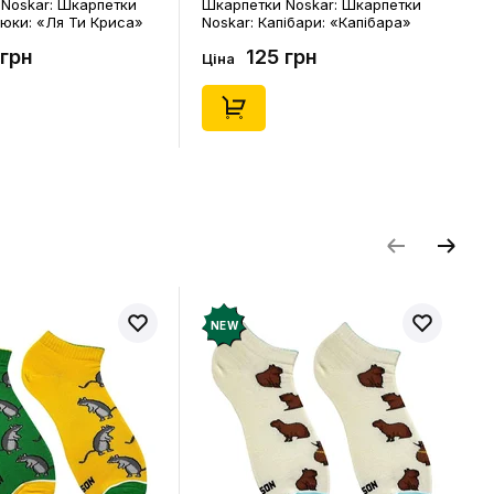
Noskar: Шкарпетки
Шкарпетки Noskar: Шкарпетки
цюки: «Ля Ти Криса»
Noskar: Капібари: «Капібара»
. 36-40), (91678)
(короткі) (р. 41-46), (91677)
 грн
125 грн
Ціна
NEW