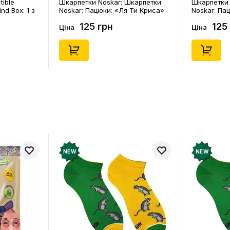
tible
Шкарпетки Noskar: Шкарпетки
Шкарпетки 
ind Box: 1 з
Noskar: Пацюки: «Ля Ти Криса»
Noskar: Па
(короткі) (р. 41-46), (91679)
(короткі) (р
125 грн
125
Ціна
Ціна
NEW
NEW