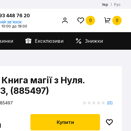
Укр
Рус
93 448 76 20
0
0
ній звʼязок
 10:00 до 18:00
винки
Ексклюзиви
Знижки
Книга магії з Нуля.
3, (885497)
85497
(
0
)
Купити
н