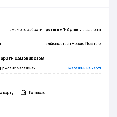
о
зможете забрати
протягом 1-3 днів
у відділенні
м
здійснюється Новою Поштою
абрати самовивозом
фірмових магазинах
Магазини на карті
а карту
Готівкою