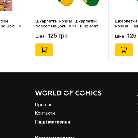
tible
Шкарпетки Noskar: Шкарпетки
Шкарпетки 
ind Box: 1 з
Noskar: Пацюки: «Ля Ти Криса»
Noskar: Па
(короткі) (р. 41-46), (91679)
(короткі) (р
125 грн
125
Ціна
Ціна
Про нас
Контакти
Наші магазини: