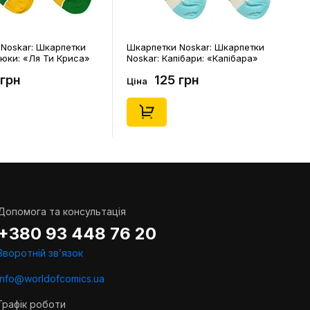
Noskar: Шкарпетки
Шкарпетки Noskar: Шкарпетки
цюки: «Ля Ти Криса»
Noskar: Капібари: «Капібара»
. 36-40), (91678)
(короткі) (р. 41-46), (91677)
 грн
125 грн
Ціна
Допомога та консультація
+380 93 448 76 20
Зворотній звʼязок
info@worldofcomics.ua
Графік роботи