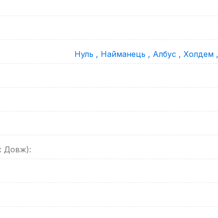
Нуль ,
Найманець ,
Албус ,
Холдем 
х Довж):