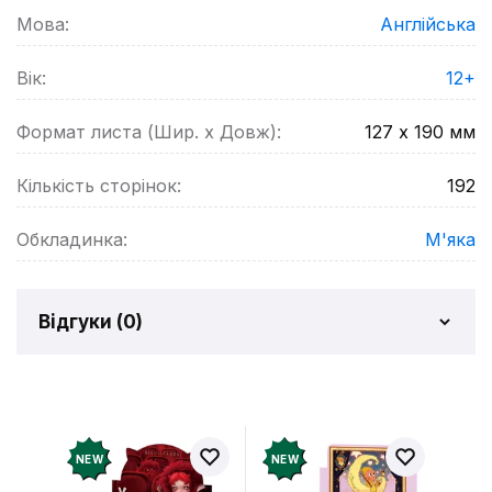
Мова:
Англійська
Вік:
12+
Формат листа (Шир. х Довж):
127 х 190
мм
Кількість сторінок:
192
Обкладинка:
М'яка
Відгуки (
0
)
Відгуків про товар ще
немає
Додайте відгук і отримайте 50 грн на свій
NEW
NEW
рахунок