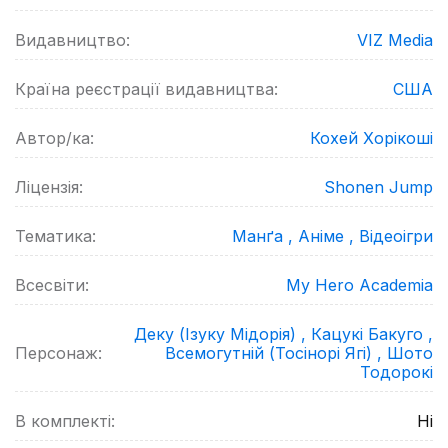
Видавництво:
VIZ Media
Країна реєстрації видавництва:
США
Автор/ка:
Кохей Хорікоші
Ліцензія:
Shonen Jump
Тематика:
Манґа ,
Аніме ,
Відеоігри
Всесвіти:
My Hero Academia
Деку (Ізуку Мідорія) ,
Кацукі Бакуго ,
Персонаж:
Всемогутній (Тосінорі Ягі) ,
Шото
Тодорокі
В комплекті:
Ні