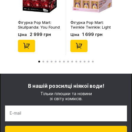
Фігурка Pop Mart:
Фігурка Pop Mart:
Skullpanda: You Found
Twinkle Twinkle: Light
Me!: Plush Doll Pendant
Up: Scene Sets Series
2 999 грн
1 699 грн
Ціна
Ціна
Series (Blind Box: 1 з
(Blind Box: 1 з 10)
10) (Secret Edition),
(Secret Edition),
(29347)
(21372)
В нашій розсилці ніякої води!
Тільки плюшки та новини
зі світу коміксів.
E-mail