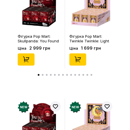
Залишити відгук
Фігурка Pop Mart:
Фігурка Pop Mart:
Skullpanda: You Found
Twinkle Twinkle: Light
Me!: Plush Doll Pendant
Up: Scene Sets Series
2 999 грн
1 699 грн
Ціна
Ціна
Series (Blind Box: 1 з
(Blind Box: 1 з 10)
10) (Secret Edition),
(Secret Edition),
(29347)
(21372)
NEW
NEW