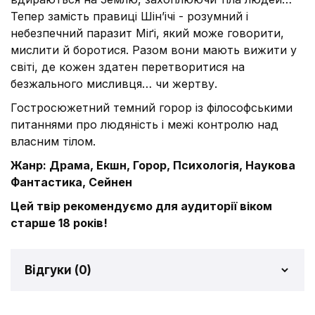
Тепер замість правиці Шінʼічі - розумний і
небезпечний паразит Міґі, який може говорити,
мислити й боротися. Разом вони мають вижити у
світі, де кожен здатен перетворитися на
безжального мисливця… чи жертву.
Гостросюжетний темний горор із філософськими
питаннями про людяність і межі контролю над
власним тілом.
Жанр: Драма, Екшн, Горор, Психологія, Наукова
Фантастика, Сейнен
Цей твір рекомендуємо для аудиторії віком
старше 18 років!
Відгуки (
0
)