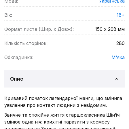
Мова:
Українська
Вік:
18+
Формат листа (Шир. х Довж):
150 х 208
мм
Кількість сторінок:
280
Обкладинка:
М'яка
Опис
Кривавий початок легендарної манґи, що змінила
уявлення про контакт людини з невідомим.
Звичне та спокійне життя старшокласника Шінʼічі
змінює одна ніч: крихітні паразити з космосу
вдираються на Землю, захоплюючи тіла людей…