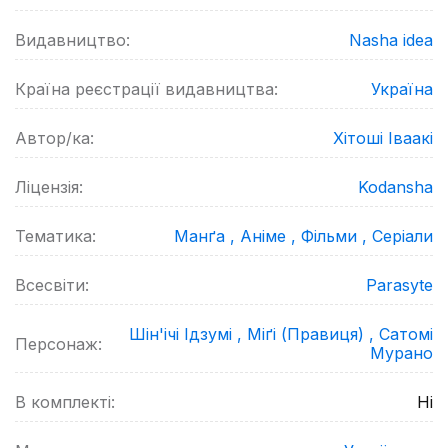
Видавництво:
Nasha idea
Країна реєстрації видавництва:
Україна
Автор/ка:
Хітоші Іваакі
Ліцензія:
Kodansha
Тематика:
Манґа ,
Аніме ,
Фільми ,
Серіали
Всесвіти:
Parasyte
Шін'ічі Ідзумі ,
Міґі (Правиця) ,
Сатомі
Персонаж:
Мурано
В комплекті:
Ні