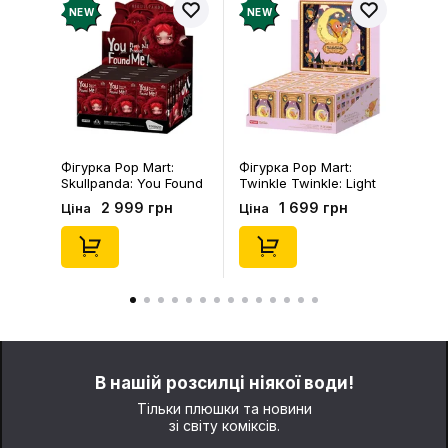
NEW
NEW
Фігурка Pop Mart:
Фігурка Pop Mart:
Skullpanda: You Found
Twinkle Twinkle: Light
Me!: Plush Doll Pendant
Up: Scene Sets Series
2 999 грн
1 699 грн
Ціна
Ціна
Series (Blind Box: 1 з
(Blind Box: 1 з 10)
10) (Secret Edition),
(Secret Edition),
(29347)
(21372)
В нашій розсилці ніякої води!
Тільки плюшки та новини
зі світу коміксів.