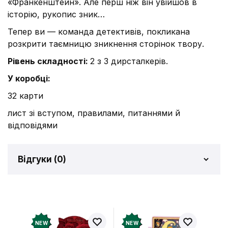
«Франкенштейн». Але перш ніж він увійшов в
історію, рукопис зник…
Тепер ви — команда детективів, покликана
розкрити таємницю зникнення сторінок твору.
Рівень складності:
2 з 3 дирсталкерів.
У коробці:
32 карти
лист зі вступом, правилами, питаннями й
відповідями
Відгуки (
0
)
Відгуків про товар ще
немає
Додайте відгук і отримайте 50 грн на свій
NEW
NEW