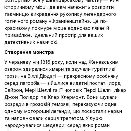
розгортаються у швейцарському маєтку — нині
історичному місці, де вам належить розкрити
таємницю викрадення рукопису легендарного
готичного роману «Франкенштайн». Це по-
красивому похмуре місце водночас лякає й
приваблює. Ідеальний простір для ваших
детективних навичок!
Створення монстра
У червневу ніч 1816 року, коли над Женевським
озером здиралися хмари та звучали гуркітливі
грози, на Віллі Діодаті — прекрасному особняку
серед пагорбів — зійшлися видатні постаті: лорд
Байрон, Мері Шеллі та її чоловік Персі Шеллі, лікар
Джон Полідорі та Клер Клермонт. Вони шукали
розради в грозовій темряві, переказуючи одне
одному моторошні легенди, що лоскотали нерви
та наповнювали серця трепетом. У бурю
народжувалися шедеври, серед яких роман