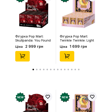
рахунок
Залишити відгук
Фігурка Pop Mart:
Фігурка Pop Mart:
Skullpanda: You Found
Twinkle Twinkle: Light
Me!: Plush Doll Pendant
Up: Scene Sets Series
2 999 грн
1 699 грн
Ціна
Ціна
Series (Blind Box: 1 з
(Blind Box: 1 з 10)
10) (Secret Edition),
(Secret Edition),
(29347)
(21372)
NEW
NEW