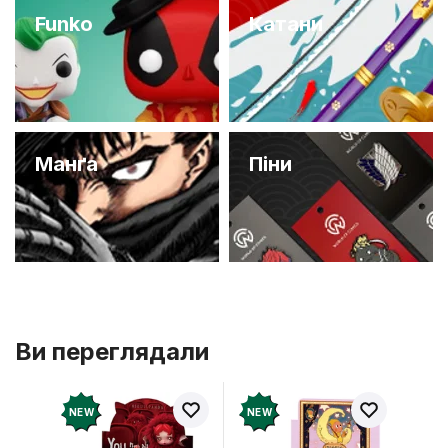
Funko
Катани
Манґа
Піни
Ви переглядали
NEW
NEW