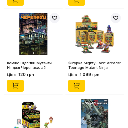
Комікс Підлітки Мутанти
Фігурка Mighty Jaxx: Arcade:
Нінджя Черепахи. #2
Teenage Mutant Ninja
(Альтернативна
Turtles (Blind Box: 1 з 7),
120 грн
1 099 грн
Ціна
Ціна
обкладинка), (997586)
(289361)