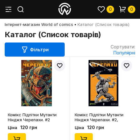
0
0
Інтернет-магазин World of comics
Каталог (Список товарів)
Каталог (Список товарів)
Сортувати:
Фільтри
Популярні
Комікс Підлітки Мутанти
Комікс Підлітки Мутанти
Нінджя Черепахи. #2
Нінджя Черепахи. #2,
(Альтернативна
(997500)
120 грн
120 грн
Ціна
Ціна
обкладинка), (997555)