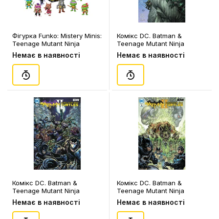
Фігурка Funko: Mistery Minis:
Комікс DC. Batman &
Teenage Mutant Ninja
Teenage Mutant Ninja
Turtles (Blind Box: 1 з 12),
Turtles II. A Knight in New
Немає в наявності
Немає в наявності
(72343)
York. Volume 1. #6, (350611)
Комікс DC. Batman &
Комікс DC. Batman &
Teenage Mutant Ninja
Teenage Mutant Ninja
Turtles II. A Knight in New
Turtles II. A Knight in New
Немає в наявності
Немає в наявності
York. Volume 1. #6
York. Volume 1. #5, (350511)
(Eastman's Cover), (350621)