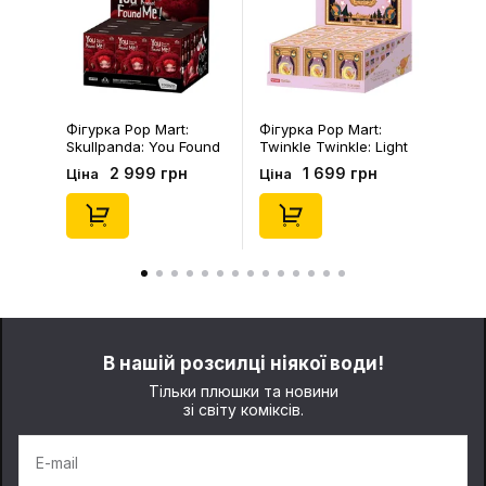
Фігурка Pop Mart:
Брелок Fuggler:
Twinkle Twinkle: Light
Collectible Keychains:
Up: Scene Sets Series
Gold Edition: Series 3
1 699 грн
199 грн
Ціна
Ціна
(Blind Box: 1 з 10)
(Blind Box: 1 з 24),
(Secret Edition),
(11550)
(21372)
В нашій розсилці ніякої води!
Тільки плюшки та новини
зі світу коміксів.
E-mail