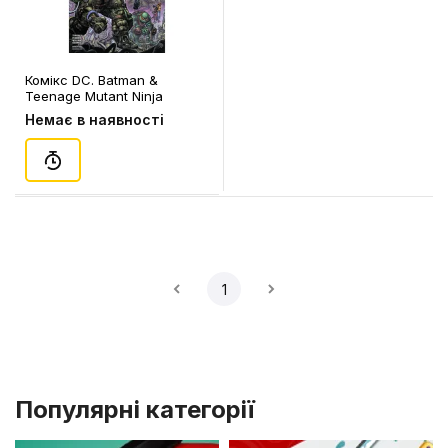
Комікс DC. Batman &
Teenage Mutant Ninja
Turtles II. A Knight in New
Немає в наявності
York. Volume 1. #4, (350411)
1
Популярні категорії