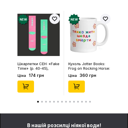
NEW
NEW
Шкарпетки CEH: «Fake
Кухоль Jotter Books:
Time» (р. 40-45),
Frog on Rocking Horse:
(91680)
«Тяжко Жити Шкода
174 грн
360 грн
Ціна
Ціна
Вмерти», (720121)
В нашій розсилці ніякої води!