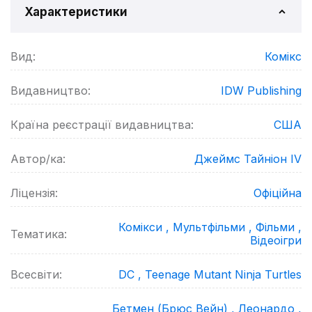
Характеристики
Вид:
Комікс
Видавництво:
IDW Publishing
Країна реєстрації видавництва:
США
Автор/ка:
Джеймс Тайніон IV
Ліцензія:
Офіційна
Комікси ,
Мультфільми ,
Фільми ,
Тематика:
Відеоігри
Всесвіти:
DC ,
Teenage Mutant Ninja Turtles
Бетмен (Брюс Вейн) ,
Леонардо ,