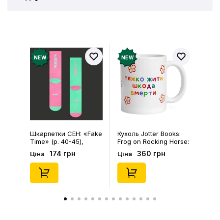
Відгуків про товар ще
немає
Додайте відгук і отримайте 50 грн на свій
NEW
NEW
рахунок
Залишити відгук
Шкарпетки CEH: «Fake
Кухоль Jotter Books:
Time» (р. 40-45),
Frog on Rocking Horse:
(91680)
«Тяжко Жити Шкода
174 грн
360 грн
Ціна
Ціна
Вмерти», (720121)