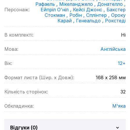
Рафаель ,
Мікеланджело ,
Донателло ,
Персонаж:
Ейпріл О'ніл ,
Кейсі Джонс ,
Бакстер
Стокман ,
Робін ,
Сплінтер ,
Ороку
Карай ,
Генеальдо ,
Рокстеді
В комплекті:
Ні
Мова:
Англійська
Вік:
12+
Формат листа (Шир. х Довж):
168 х 258
мм
Кількість сторінок:
32
Обкладинка:
М'яка
Відгуки (
0
)