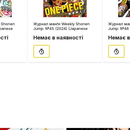
 Shonen
Журнал манґи Weekly Shonen
Журнал ман
apanese
Jump: №45 (2024) (Japanese
Jump: №46 
Edition), (331043)
Edition), (3
сті
Немає в наявності
Немає в