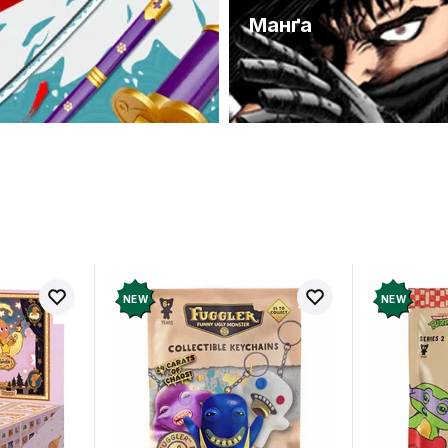
и
Манґа
NEW
NEW