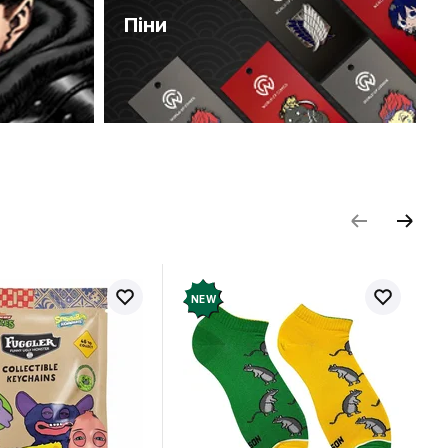
Піни
NEW