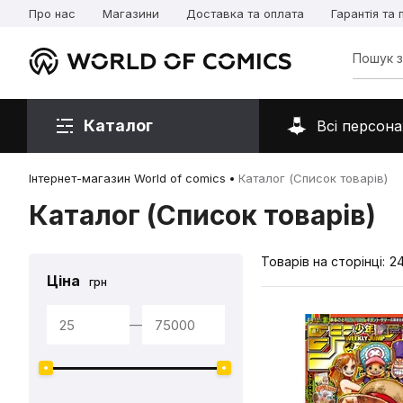
Про нас
Магазини
Доставка та оплата
Гарантія та
Каталог
Всі персона
Інтернет-магазин World of comics
Каталог (Список товарів)
Каталог (Список товарів)
Товарів на сторінці:
2
Ціна
грн
—