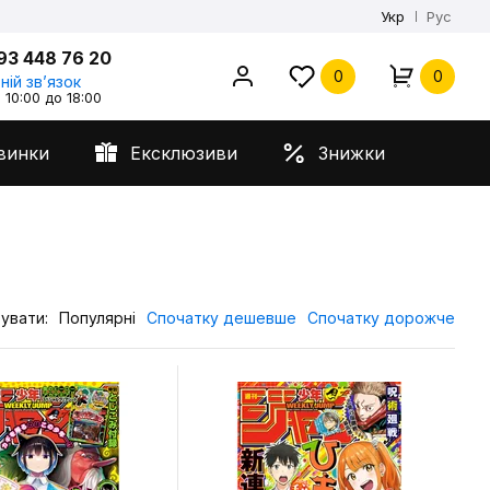
Укр
Рус
93 448 76 20
0
0
ній звʼязок
 10:00 до 18:00
винки
Ексклюзиви
Знижки
увати:
Популярні
Спочатку дешевше
Спочатку дорожче