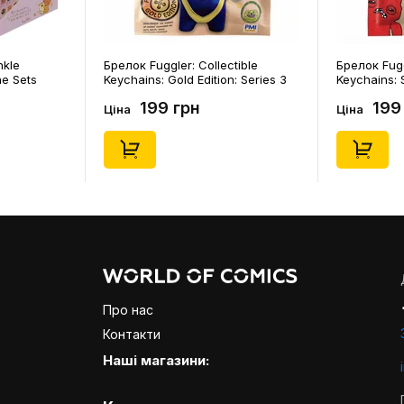
ectible
Брелок Fuggler: Collectible
Шкарпетк
on: Series 3
Keychains: Series 2 (Blind Box: 1 з
Noskar: 
11550)
46), (15475)
(короткі) 
199 грн
12
Ціна
Ціна
Про нас
Контакти
Наші магазини: