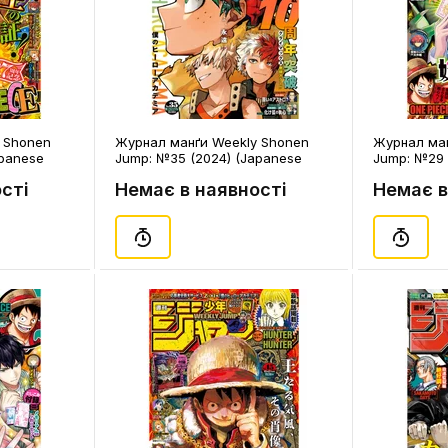
 Shonen
Журнал манґи Weekly Shonen
Журнал ман
apanese
Jump: №35 (2024) (Japanese
Jump: №29 
Edition), (320849)
Edition), (31
сті
Немає в наявності
Немає в