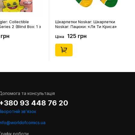
и Noskar: Шкарпетки
Шкарпетки Noskar: Шкарпетки
Пацюки: «Ля Ти Криса»
Noskar: Пацюки: «Ля Ти Криса»
(р. 41-46), (91679)
(короткі) (р. 36-40), (91678)
5 грн
125 грн
Ціна
Допомога та консультація
+380 93 448 76 20
Зворотній звʼязок
info@worldofcomics.ua
Графік роботи