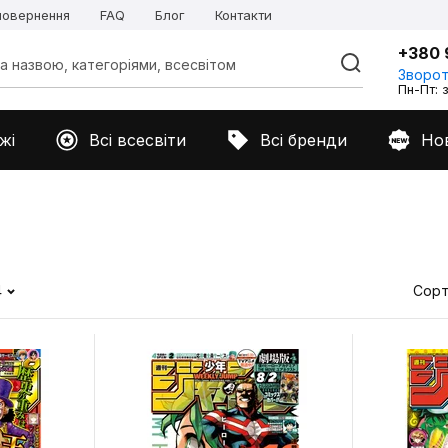
 повернення
FAQ
Блог
Контакти
+380 
Зворот
Пн-Пт: з
жі
Всі всесвіти
Всі бренди
Но
4
Сорт