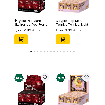
Фігурка Pop Mart:
Фігурка Pop Mart:
Skullpanda: You Found
Twinkle Twinkle: Light
Me!: Plush Doll Pendant
Up: Scene Sets Series
2 999 грн
1 699 грн
Ціна
Ціна
Series (Blind Box: 1 з
(Blind Box: 1 з 10)
10) (Secret Edition),
(Secret Edition),
(29347)
(21372)
NEW
NEW