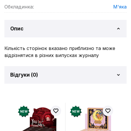
Обкладинка:
М'яка
Опис
Кількість сторінок вказано приблизно та може
відрізнятися в різних випусках журналу
Відгуки (
0
)
Відгуків про товар ще
немає
Додайте відгук і отримайте 50 грн на свій
NEW
NEW
рахунок
Залишити відгук