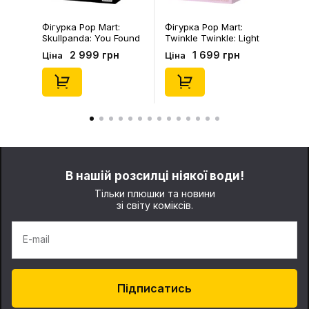
Фігурка Pop Mart:
Фігурка Pop Mart:
Skullpanda: You Found
Twinkle Twinkle: Light
Me!: Plush Doll Pendant
Up: Scene Sets Series
2 999 грн
1 699 грн
Ціна
Ціна
Series (Blind Box: 1 з
(Blind Box: 1 з 10)
10) (Secret Edition),
(Secret Edition),
(29347)
(21372)
В нашій розсилці ніякої води!
Тільки плюшки та новини
зі світу коміксів.
E-mail
Підписатись