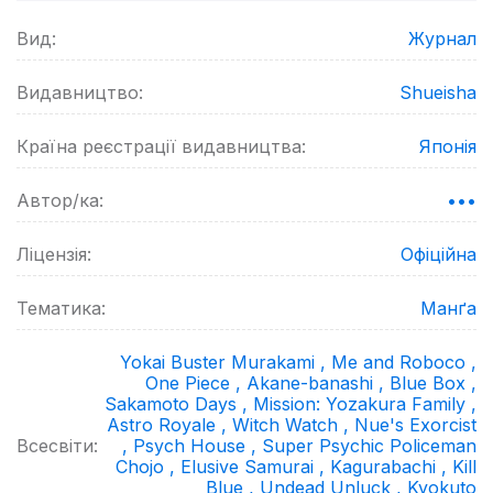
Вид:
Журнал
Видавництво:
Shueisha
Країна реєстрації видавництва:
Японія
Автор/ка:
•••
Ліцензія:
Офіційна
Тематика:
Манґа
Yokai Buster Murakami ,
Me and Roboco ,
One Piece ,
Akane-banashi ,
Blue Box ,
Sakamoto Days ,
Mission: Yozakura Family ,
Astro Royale ,
Witch Watch ,
Nue's Exorcist
Всесвіти:
,
Psych House ,
Super Psychic Policeman
Chojo ,
Elusive Samurai ,
Kagurabachi ,
Kill
Blue ,
Undead Unluck ,
Kyokuto