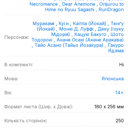
Necromance ,
Dear Anemone ,
Onijurou to
Hime no Ryuu Sagashi ,
RuriDragon
Муракамі ,
Куїн ,
Каппа (Йокай) ,
Тенґу
(Йокай) ,
Монкі Д. Луффі ,
Деку (Ізуку
Мідорія) ,
Кацукі Бакуго ,
Шото
Персонаж:
Тодорокі ,
Акане Осакі (Акане Аракава)
,
Тайо Асано (Тайьо Йозакура) ,
Ґакуро
Ядзіма
В комплекті:
Ні
Мова:
Японська
Вік:
14+
Формат листа (Шир. х Довж):
180 х 256
мм
Кількість сторінок:
250