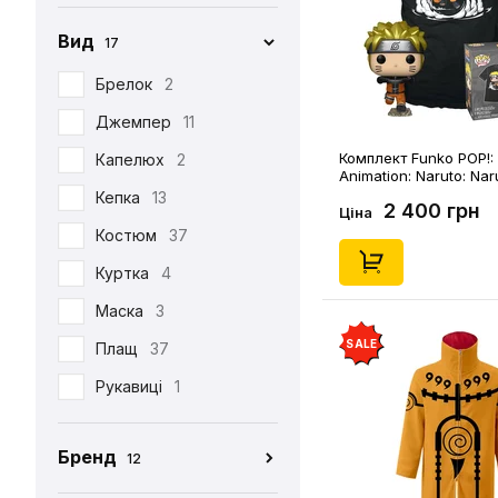
Вид
17
Брелок
2
Джемпер
11
Комплект Funko POP!: 
Капелюх
2
Animation: Naruto: Na
(Special Edition) (S), (
Кепка
13
2 400 грн
Ціна
Костюм
37
Куртка
4
Маска
3
SALE
Плащ
37
Рукавиці
1
Табі
37
Бренд
12
Футболка
390
CEH
176