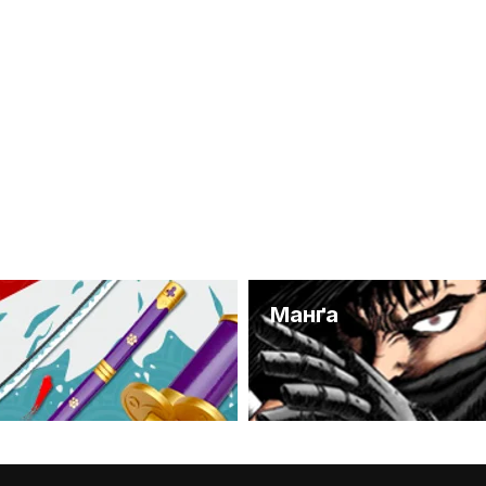
и
Манґа