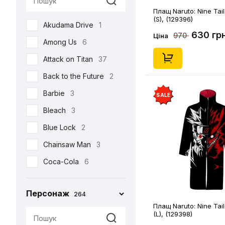
Плащ Naruto: Nine Tai
Реклама
17
(S), (129396)
Akudama Drive
1
Романтична
22
630 гр
970
Ціна
Among Us
6
Серіали
105
Attack on Titan
37
Спорт
4
Back to the Future
2
Фільми
213
Barbie
3
SALE
Шоу
3
Bleach
3
•••
159
Blue Lock
2
Chainsaw Man
3
Coca-Cola
6
Corpse Bride
1
Персонаж
264
Cuphead
2
Плащ Naruto: Nine Tai
Cyberpunk 2077
4
(L), (129398)