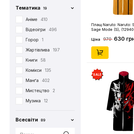
Фігурка Funko
29
Chop-Chop
86
Тематика
19
Хаорі
95
Cinereplicas
2
Аніме
410
Худі
38
Плащ Naruto: Naruto: S
Comic Con
27
Відеоігри
496
Sage Mode (S), (12940
Шапка
12
Creative Depo
63
630 гр
970
Ціна
Горор
1
Шарф
6
Difuzed
366
Жартівлива
197
Шкарпетки
510
Funko
34
Книги
58
Jinx
8
Комікси
135
SALE
Noskar
169
Манґа
402
Pyramid International
2
Мистецтво
2
Warner
5
Музика
12
•••
320
Мультфільми
220
Всесвіти
89
Новорічна
29
Патріотична
99