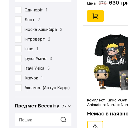
630 гр
DC
53
970
Ціна
Єдиноріг
1
Death Note
39
Єнот
7
Demon Slayer
38
Іноске Хашибіра
2
Dexter's Laboratory
1
Інтроверт
2
Diablo
6
Інше
1
Disney
6
Ірука Уміно
3
Elder Scrolls
4
Ітачі Учіха
5
Evangelion
2
Їжачок
1
Family Guy
4
Аквамен (Артур Каррі)
Ferrero
2
1
Friday the 13th
1
Комплект Funko POP!: 
Акула
2
Animation: Naruto: Na
Предмет Всесвіту
77
(Special Edition) (L), (
Friends
3
Альпака
1
Немає в наявно
Game of Thrones
2
Аня Форджер (Об'єкт
«007»)