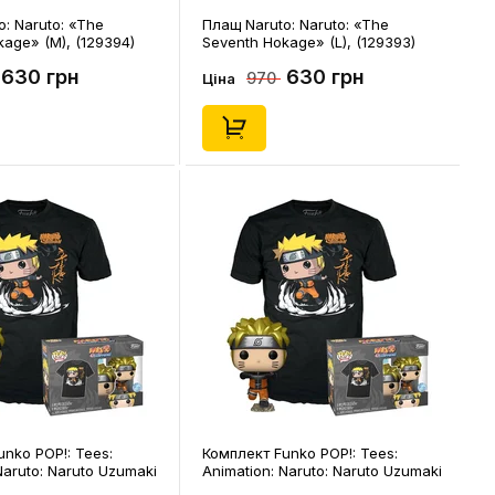
: Naruto: «The
Плащ Naruto: Naruto: «The
age» (M), (129394)
Seventh Hokage» (L), (129393)
630 грн
630 грн
970
Ціна
nko POP!: Tees:
Комплект Funko POP!: Tees:
Naruto: Naruto Uzumaki
Animation: Naruto: Naruto Uzumaki
tion) (XL), (64754)
(Special Edition) (M), (64752)