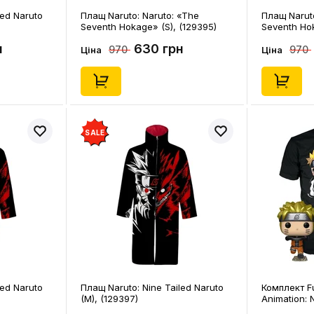
led Naruto
Плащ Naruto: Naruto: «The
Плащ Naruto
Seventh Hokage» (S), (129395)
Seventh Hok
н
630 грн
970
970
Ціна
Ціна
SALE
led Naruto
Плащ Naruto: Nine Tailed Naruto
Комплект Fu
(M), (129397)
Animation: 
(Special Edi