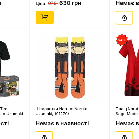
н
630 грн
Немає в
970
Ціна
SALE
Tees:
Шкарпетки Naruto: Naruto
Плащ Naruto
ruto Uzumaki
Uzumaki, (91270)
Sage Mode (
64753)
сті
Немає в наявності
Немає в