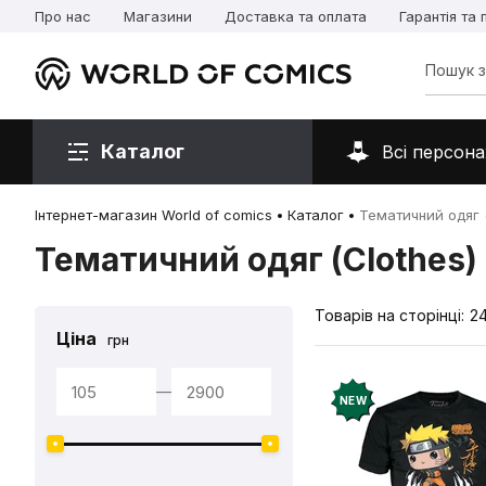
Про нас
Магазини
Доставка та оплата
Гарантія та
Каталог
Всі персона
Інтернет-магазин World of comics
Каталог
Тематичний одяг (
Тематичний одяг (Clothes)
Товарів на сторінці:
2
Ціна
грн
—
NEW