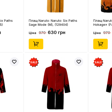
ix Paths
Плащ Naruto: Naruto: Six Paths
Плащ Naruto
5)
Sage Mode (M), (129404)
Hokage» (Fa
н
630 грн
970
970
Ціна
Ціна
SALE
SALE