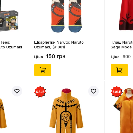
Tees:
Шкарпетки Naruto: Naruto
Плащ Naruto
ruto Uzumaki
Uzumaki, (91001)
Sage Mode (
47519)
150 грн
800
Ціна
Ціна
SALE
SALE