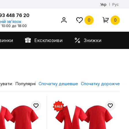
Укр
Рус
93 448 76 20
0
0
ній звʼязок
 10:00 до 18:00
винки
Ексклюзиви
Знижки
увати:
Популярні
Спочатку дешевше
Спочатку дорожче
SALE