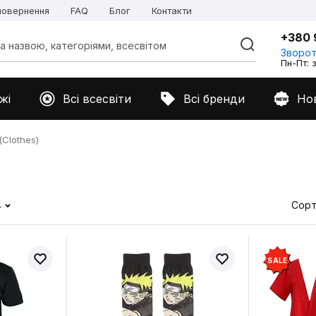
 повернення
FAQ
Блог
Контакти
+380 
Зворот
Пн-Пт: з
жі
Всі всесвіти
Всі бренди
Но
Clothes)
4
Сорт
SALE