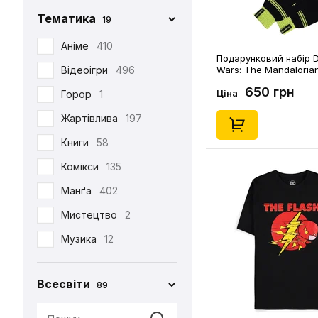
Фігурка Funko
29
Chop-Chop
86
Тематика
19
Хаорі
95
Cinereplicas
2
Аніме
410
Худі
38
Подарунковий набір Di
Comic Con
27
Відеоігри
496
Wars: The Mandalorian
Шапка
12
(153569)
Creative Depo
63
650 грн
Ціна
Горор
1
Шарф
6
Difuzed
366
Жартівлива
197
Шкарпетки
510
Funko
34
Книги
58
Jinx
8
Комікси
135
Noskar
169
Манґа
402
Pyramid International
2
Мистецтво
2
Warner
5
Музика
12
•••
320
Мультфільми
220
Всесвіти
89
Новорічна
29
Патріотична
99