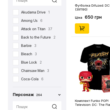
Футболка Difuzed: DC:
Реклама
17
(391190)
Akudama Drive
1
Романтична
22
650 грн
Ціна
Among Us
6
Серіали
105
Attack on Titan
37
Спорт
4
Back to the Future
2
Фільми
213
Barbie
3
Шоу
3
Bleach
3
•••
159
Blue Lock
2
Chainsaw Man
3
Coca-Cola
6
Corpse Bride
1
Персонаж
264
Cuphead
2
Комплект Funko POP!: 
Cyberpunk 2077
4
Television: DC: The Fl
in the Dark) (M), (6364