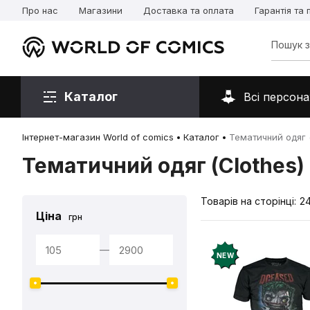
Про нас
Магазини
Доставка та оплата
Гарантія та
Каталог
Всі персона
Інтернет-магазин World of comics
Каталог
Тематичний одяг (
Тематичний одяг (Clothes)
Товарів на сторінці:
2
Ціна
грн
—
NEW