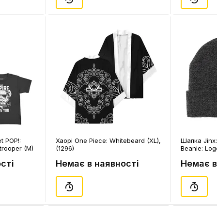
t POP!:
Хаорі One Piece: Whitebeard (XL),
Шапка Jinx:
trooper (M)
(1296)
Beanie: Log
сті
Немає в наявності
Немає в