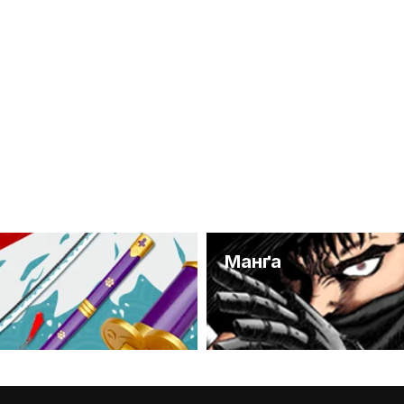
и
Манґа