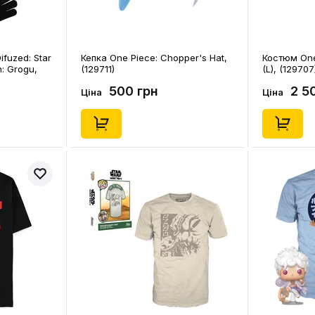
fuzed: Star
Кепка One Piece: Chopper's Hat,
Костюм One
: Grogu,
(129711)
(L), (129707
500 грн
2 5
Ціна
Ціна