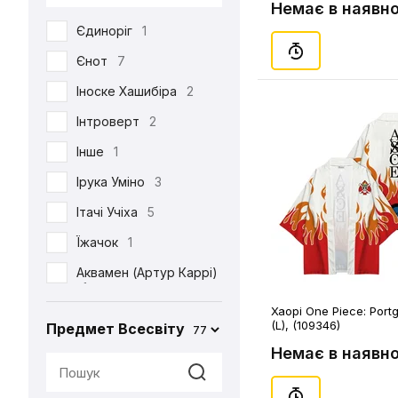
Немає в наявно
DC
53
Єдиноріг
1
Death Note
39
Єнот
7
Demon Slayer
38
Іноске Хашибіра
2
Dexter's Laboratory
1
Інтроверт
2
Diablo
6
Інше
1
Disney
6
Ірука Уміно
3
Elder Scrolls
4
Ітачі Учіха
5
Evangelion
2
Їжачок
1
Family Guy
4
Аквамен (Артур Каррі)
Ferrero
2
1
Friday the 13th
1
Хаорі One Piece: Port
Акула
2
(L), (109346)
Предмет Всесвіту
77
Friends
3
Альпака
1
Немає в наявно
Game of Thrones
2
Аня Форджер (Об'єкт
«007»)