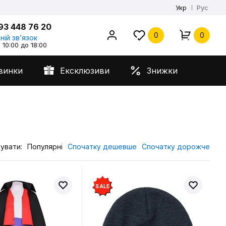
Укр
Рус
93 448 76 20
0
0
ній звʼязок
 10:00 до 18:00
винки
Ексклюзиви
Знижки
увати:
Популярні
Спочатку дешевше
Спочатку дорожче
SALE