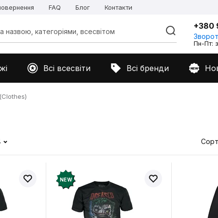
 повернення
FAQ
Блог
Контакти
+380 
Зворот
Пн-Пт: з
жі
Всі всесвіти
Всі бренди
Но
Clothes)
4
Сорт
NEW