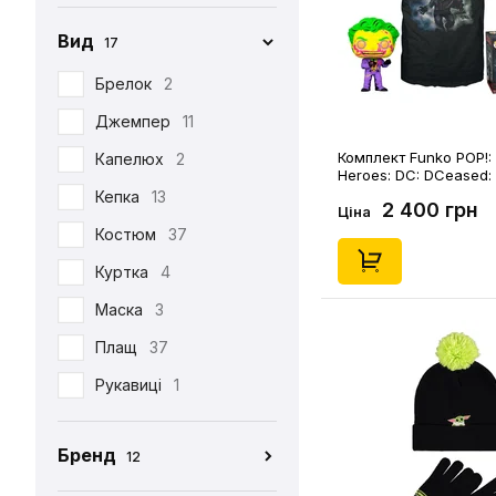
Вид
17
Брелок
2
Джемпер
11
Комплект Funko POP!: 
Капелюх
2
Heroes: DC: DCeased:
The Jocker (Special Edi
Кепка
13
2 400 грн
(45475)
Ціна
Костюм
37
Куртка
4
Маска
3
Плащ
37
Рукавиці
1
Табі
37
Бренд
12
Футболка
390
CEH
176