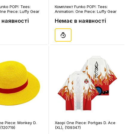
nko POP!: Tees:
Комплект Funko POP!: Tees:
One Piece: Luffy Gear
Animation: One Piece: Luffy Gear
4279)
Five (L), (84280)
 наявності
Немає в наявності
e Piece: Monkey D.
Хаорі One Piece: Portgas D. Ace
 (120719)
(XL), (109347)