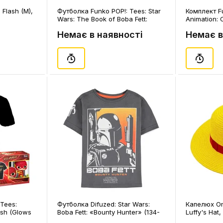
 Flash (M),
Футболка Funko POP!: Tees: Star
Комплект Fu
Wars: The Book of Boba Fett:
Animation: 
Grogu (S), (72737)
Five (M), (8
Немає в наявності
Немає в
Tees:
Футболка Difuzed: Star Wars:
Капелюх On
ash (Glows
Boba Fett: «Bounty Hunter» (134-
Luffy's Hat,
3)
140), (129458)