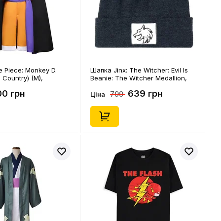
 Piece: Monkey D.
Шапка Jinx: The Witcher: Evil Is
 Country) (M),
Beanie: The Witcher Medallion,
(314662)
00 грн
639 грн
799
Ціна