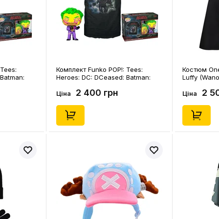
Tees:
Комплект Funko POP!: Tees:
Костюм One
 Batman:
Heroes: DC: DCeased: Batman:
Luffy (Wano
tion) (M),
The Jocker (Special Edition) (L),
(129687)
2 400 грн
2 5
(45482)
Ціна
Ціна