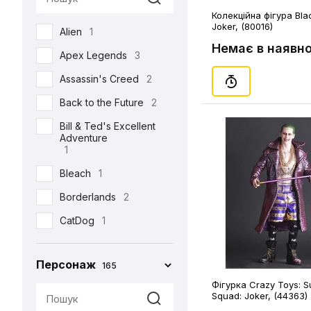
Semic
2
Колекційна фігура Bla
Joker, (80016)
Alien
1
Toys Era
3
Немає в наявно
Apex Legends
3
Weta Workshop
5
Assassin's Creed
2
Back to the Future
2
Bill & Ted's Excellent
Adventure
1
Bleach
1
Borderlands
2
CatDog
1
Charlie and the
Chocolate Factory
Персонаж
165
1
Фігурка Crazy Toys: S
Cyberpunk 2077
5
Squad: Joker, (44363)