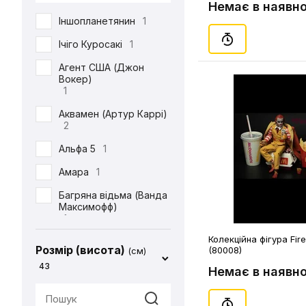
DC
71
Немає в наявно
Іншопланетянин
1
Defenders of the Earth
1
Ічіго Куросакі
1
Diablo
1
Агент США (Джон
Вокер)
ET
1
1
Final Fantasy
14
Аквамен (Артур Каррі)
2
Friday the 13th
1
Альфа 5
1
Garfield
1
Амара
1
Gears Of War
1
Багряна відьма (Ванда
God of War
2
Максимофф)
1
Halo
1
Колекційна фігура Fire
Батіг
1
Harry Potter
4
Розмір (висота)
(80008)
(см)
Бейн
1
43
Немає в наявно
Hello Kitty
2
Бетдівчина (Барбара
IT
1
Ґордон)