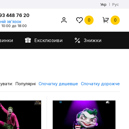
Укр
Рус
93 448 76 20
0
0
ній звʼязок
 10:00 до 18:00
винки
Ексклюзиви
Знижки
увати:
Популярні
Спочатку дешевше
Спочатку дорожче