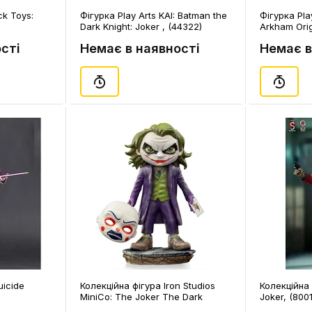
ck Toys:
Фігурка Play Arts KAI: Batman the
Фігурка Pla
Dark Knight: Joker , (44322)
Arkham Orig
сті
Немає в наявності
Немає в
uicide
Колекційна фігура Iron Studios
Колекційна
MiniCo: The Joker The Dark
Joker, (800
Knight, (313432)