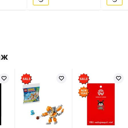
аж
SALE
SALE
NEW
YEAR