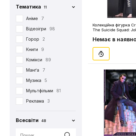
Тематика
11
Iron Studios
81
Jason Freeny
Аніме
7
5
Колекційна фігурка Cr
Medicom Toy
Відеоігри
98
2
The Suicide Squad: Jo
Немає в наявно
Mezco
Горор
2
1
Mictoys
Книги
9
1
Mighty Jaxx
Комікси
89
9
NECA
Манґа
12
7
One Toys
Музика
5
1
Play Arts KAI
Мультфільми
73
81
Pop Toys
Реклама
3
1
Present Toys
Серіали
39
1
Всесвіти
48
S.H.Figuarts
Фільми
125
1
SW Toys
1