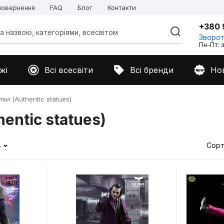
 повернення
FAQ
Блог
Контакти
+380 
Зворот
Пн-Пт: з
жі
Всі всесвіти
Всі бренди
Но
ки (Authentic statues)
entic statues)
4
Сорт