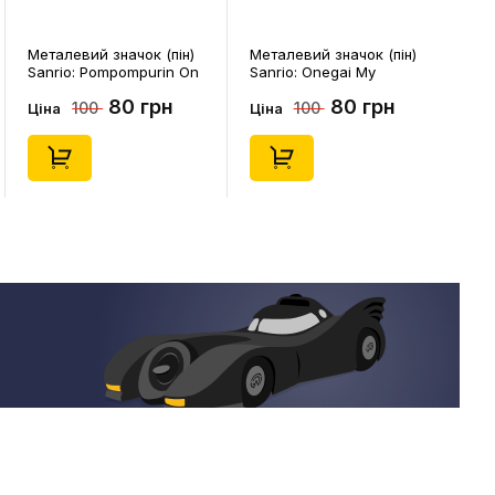
Металевий значок (пін)
Металевий значок (пін)
Sanrio: Pompompurin On
Sanrio: Onegai My
Christmass Tree, (14541)
Melody: Christmas My
80 грн
80 грн
100
100
Melody, (14543)
Ціна
Ціна