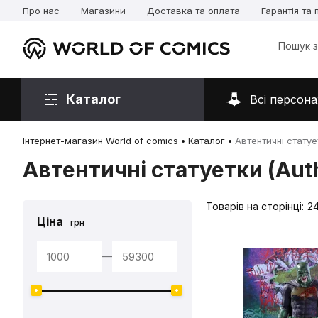
Про нас
Магазини
Доставка та оплата
Гарантія та
Каталог
Всі персона
Інтернет-магазин World of comics
Каталог
Автентичні статует
Автентичні статуетки (Auth
Товарів на сторінці:
2
Ціна
грн
—