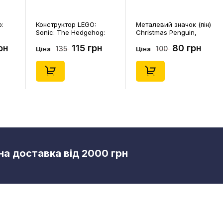
p:
Конструктор LEGO:
Металевий значок (пін)
Sonic: The Hedgehog:
Christmas Penguin,
Kiki's Coconut Attack:
(14578)
рн
115 грн
80 грн
135
100
Kiki and Flicky, (30676)
Ціна
Ціна
а доставка від 2000 грн