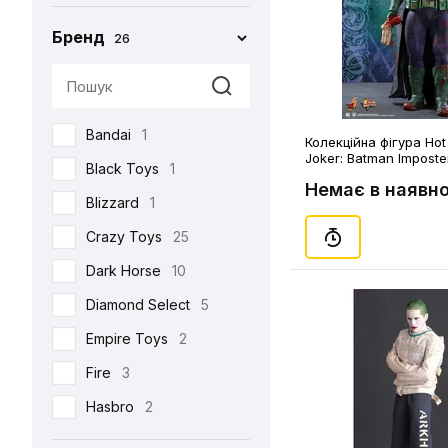
Бренд
26
Bandai
1
Колекційна фігура Hot
Joker: Batman Imposter
Black Toys
1
(82056)
Немає в наявно
Blizzard
1
Crazy Toys
25
Dark Horse
10
Diamond Select
5
Empire Toys
2
Fire
3
Hasbro
2
Hot Toys
93