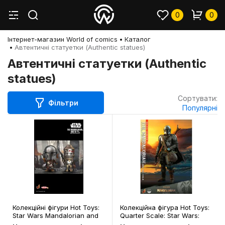
0
0
Інтернет-магазин World of comics
Каталог
Автентичні статуетки (Authentic statues)
Автентичні статуетки (Authentic
statues)
Сортувати:
Фільтри
Популярні
Колекційні фігури Hot Toys:
Колекційна фігура Hot Toys:
Star Wars Mandalorian and
Quarter Scale: Star Wars:
IG-11 Bobble-Head, (82718)
The Mandalorian: The