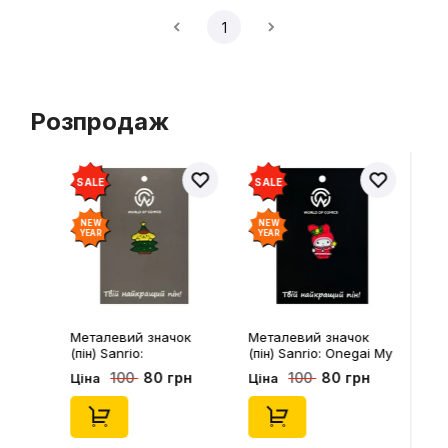
1
Розпродаж
SALE
SALE
NEW
NEW
YEAR
YEAR
Металевий значок
Металевий значок
(пін) Sanrio:
(пін) Sanrio: Onegai My
Pompompurin On
Melody: Christmas My
80 грн
80 грн
100
100
Ціна
Ціна
Christmass Tree,
Melody, (14543)
(14541)