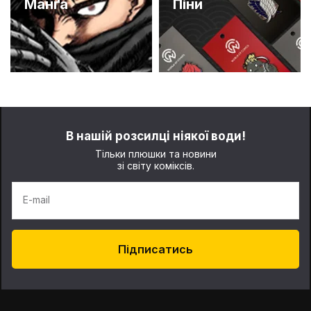
Манґа
Піни
В нашій розсилці ніякої води!
Тільки плюшки та новини
зі світу коміксів.
E-mail
Підписатись