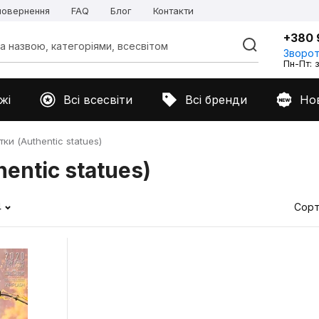
 повернення
FAQ
Блог
Контакти
+380 
Зворот
Пн-Пт: з
жі
Всі всесвіти
Всі бренди
Но
ки (Authentic statues)
entic statues)
4
Сорт