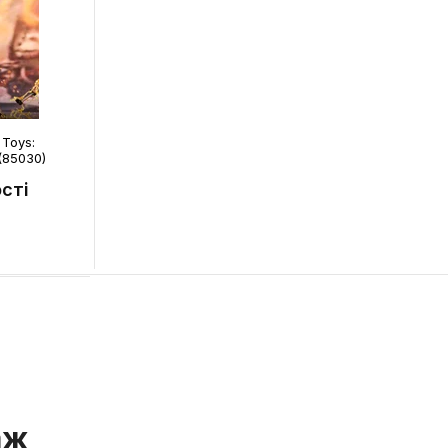
 Toys:
 (85030)
сті
аж