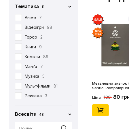
Тематика
11
Iron Studios
81
Jason Freeny
Аніме
7
5
SALE
Medicom Toy
Відеоігри
98
2
NEW
YEAR
Mezco
Горор
2
1
Mictoys
Книги
9
1
Mighty Jaxx
Комікси
89
9
NECA
Манґа
12
7
One Toys
Музика
5
1
Металевий значок (
Play Arts KAI
Мультфільми
73
81
Sanrio: Pompompuri
Christmass Tree, (1
Pop Toys
Реклама
3
1
80 гр
100
Ціна
Present Toys
Серіали
39
1
Всесвіти
48
S.H.Figuarts
Фільми
125
1
SW Toys
1