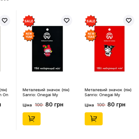
SALE
SALE
NEW
NEW
YEAR
YEAR
пін)
Металевий значок (пін)
Металевий значок (пін)
n On
Sanrio: Onegai My
Sanrio: Onegai My
4541)
Melody: Christmas My
Melody: Christmas
н
80 грн
80 грн
100
100
Melody, (14543)
Kuromi, (14546)
Ціна
Ціна