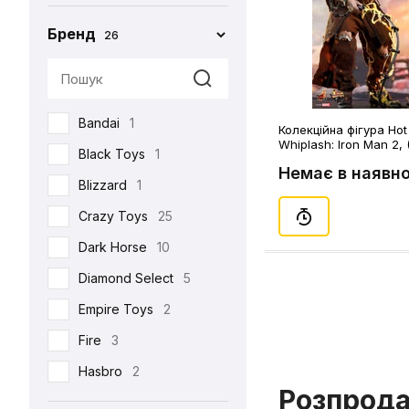
Бренд
26
Bandai
1
Колекційна фігура Hot
Whiplash: Iron Man 2,
Black Toys
1
Немає в наявно
Blizzard
1
Crazy Toys
25
Dark Horse
10
Diamond Select
5
Empire Toys
2
Fire
3
Hasbro
2
Розпрод
Hot Toys
93