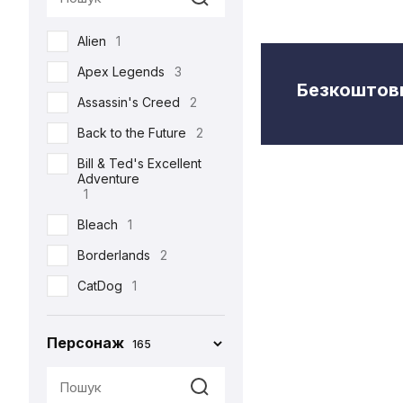
Semic
2
Alien
1
Toys Era
3
Apex Legends
3
Weta Workshop
5
Безкоштовн
Assassin's Creed
2
Back to the Future
2
Bill & Ted's Excellent
Adventure
1
Bleach
1
Borderlands
2
CatDog
1
Charlie and the
Chocolate Factory
Персонаж
165
1
Cyberpunk 2077
5