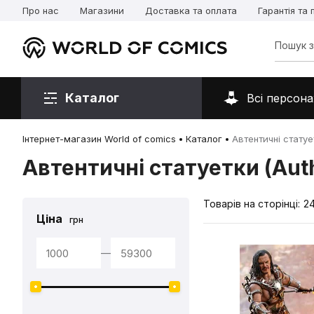
Про нас
Магазини
Доставка та оплата
Гарантія та
Каталог
Всі персона
Інтернет-магазин World of comics
Каталог
Автентичні статует
Автентичні статуетки (Auth
Товарів на сторінці:
2
Ціна
грн
—