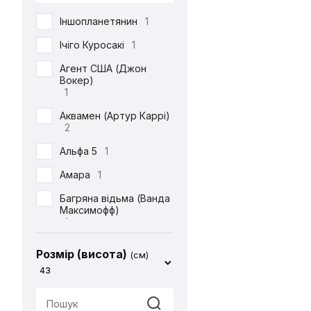
DC
71
Іншопланетянин
1
Defenders of the Earth
1
Ічіго Куросакі
1
Diablo
1
Агент США (Джон
Вокер)
ET
1
1
Final Fantasy
14
Аквамен (Артур Каррі)
2
Friday the 13th
1
Альфа 5
1
Garfield
1
Амара
1
Gears Of War
1
Багряна відьма (Ванда
God of War
2
Максимофф)
1
Halo
1
Батіг
1
Harry Potter
4
Розмір (висота)
(см)
Бейн
1
43
Hello Kitty
2
Бетдівчина (Барбара
IT
1
Ґордон)