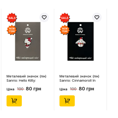
SALE
SALE
NEW
NEW
YEAR
YEAR
Металевий значок (пін)
Металевий значок (пін)
Sanrio: Hello Kitty:
Sanrio: Cinnamoroll In
Christmas Kitty White,
Snowman Costume,
80 грн
80 грн
100
100
(14542)
(14544)
Ціна
Ціна