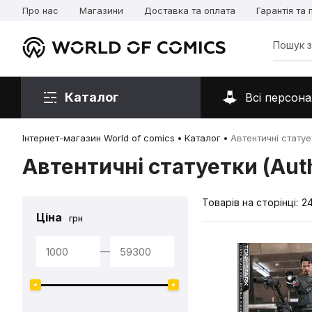
Про нас
Магазини
Доставка та оплата
Гарантія та
Каталог
Всі персона
Інтернет-магазин World of comics
Каталог
Автентичні статует
Автентичні статуетки (Auth
Товарів на сторінці:
2
Ціна
грн
—