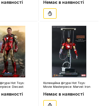
 наявності
Немає в наявності
фігура Hot Toys:
Колекційна фігура Hot Toys:
rpiece: Diecast:
Movie Masterpiece: Marvel: Iron
ngers: Endgame: Iron
Man: Iron Man (Mark III) (Tune-up
 наявності
Немає в наявності
XXXV) (Battle
Version), (176123)
rsion), (602534)