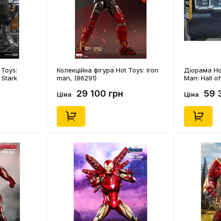
 Toys:
Колекційна фігура Hot Toys: Iron
Діорама Hot
 Stark
man, (86291)
Man: Hall of
rsion),
(84952)
29 100 грн
59 
Ціна
Ціна