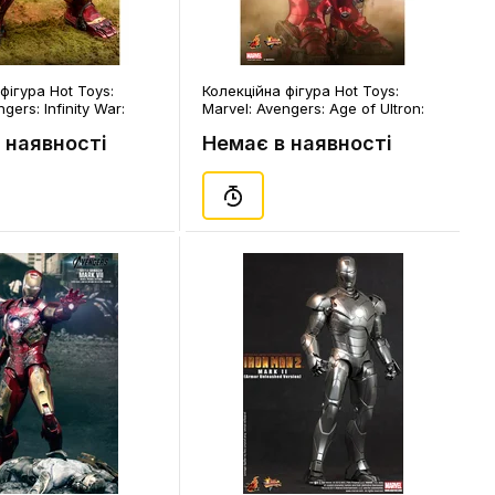
фігура Hot Toys:
Колекційна фігура Hot Toys:
gers: Infinity War:
Marvel: Avengers: Age of Ultron:
(Power Pose), (86078)
Hulkbuster (Deluxe version),
 наявності
Немає в наявності
(87891)