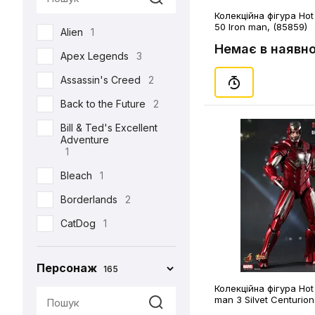
Semic
2
Колекційна фігура Hot
50 Iron man, (85859)
Alien
1
Toys Era
3
Немає в наявно
Apex Legends
3
Weta Workshop
5
Assassin's Creed
2
Back to the Future
2
Bill & Ted's Excellent
Adventure
1
Bleach
1
Borderlands
2
CatDog
1
Charlie and the
Chocolate Factory
Персонаж
165
1
Колекційна фігура Hot 
Cyberpunk 2077
5
man 3 Silvet Centurion