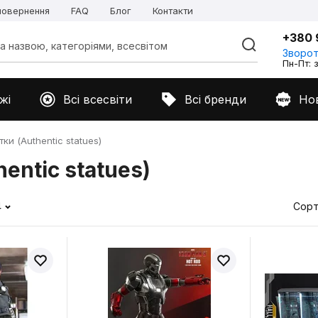
 повернення
FAQ
Блог
Контакти
+380 
Зворот
Пн-Пт: з
жі
Всі всесвіти
Всі бренди
Но
ки (Authentic statues)
entic statues)
4
Сорт