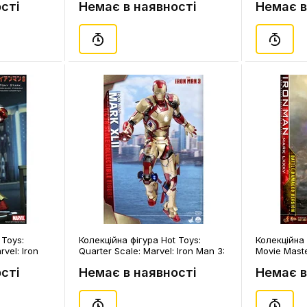
сті
Немає в наявності
Немає в
 Toys:
Колекційна фігура Hot Toys:
Колекційна 
vel: Iron
Quarter Scale: Marvel: Iron Man 3:
Movie Maste
orkshop
Iron Man (Mark XLII) (Deluxe
Marvel: Ave
сті
Немає в наявності
Немає в
Version), (181752)
Man (Mark L
Damaged Ve