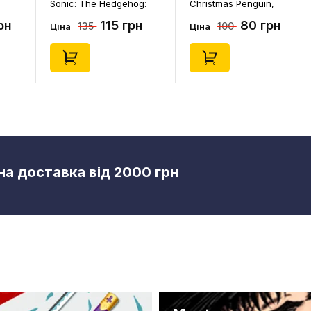
Hedgehog:
Christmas Penguin,
Sanrio: Pompompuri
t Attack:
(14578)
Christmass Tree, (14
15 грн
80 грн
80 гр
100
100
ky, (30676)
Ціна
Ціна
а доставка від 2000 грн