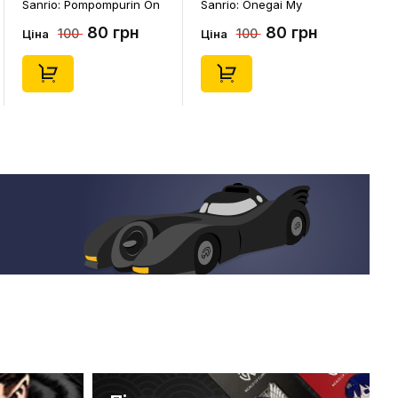
n On
Sanrio: Onegai My
Sanrio: Onegai My
541)
Melody: Christmas My
Melody: Christmas
н
80 грн
80 грн
100
100
Melody, (14543)
Kuromi, (14546)
Ціна
Ціна