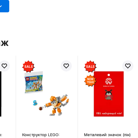
аж
SALE
SALE
NEW
NEW
YEAR
YEAR
 LEGO:
Металевий значок (пін)
Металевий значок (