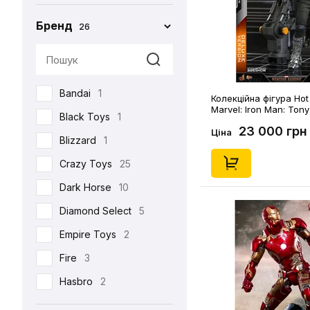
Бренд
26
Bandai
1
Колекційна фігура Hot
Marvel: Iron Man: Tony
Black Toys
1
(Mech Test) (Deluxe Ve
23 000 грн
(605863)
Ціна
Blizzard
1
Crazy Toys
25
Dark Horse
10
Diamond Select
5
Empire Toys
2
Fire
3
Hasbro
2
Hot Toys
93