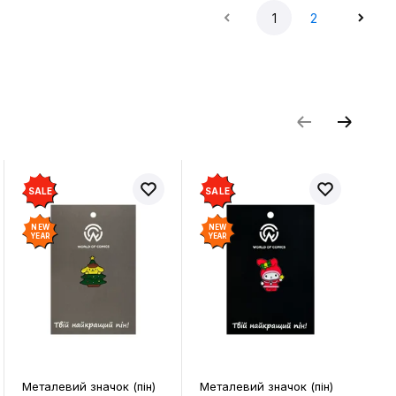
1
2
SALE
SALE
NEW
NEW
YEAR
YEAR
пін)
Металевий значок (пін)
Металевий значок (пін)