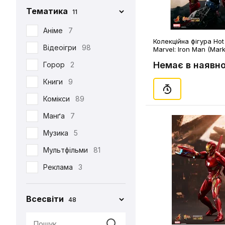
Тематика
11
Iron Studios
81
Jason Freeny
Аніме
7
5
Колекційна фігура Hot
Medicom Toy
Відеоігри
98
2
Marvel: Iron Man (Mark 
(76376)
Немає в наявно
Mezco
Горор
2
1
Mictoys
Книги
9
1
Mighty Jaxx
Комікси
89
9
NECA
Манґа
12
7
One Toys
Музика
5
1
Play Arts KAI
Мультфільми
73
81
Pop Toys
Реклама
3
1
Present Toys
Серіали
39
1
Всесвіти
48
S.H.Figuarts
Фільми
125
1
SW Toys
1