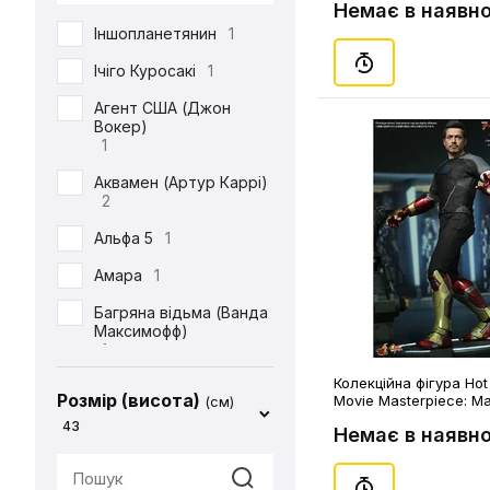
DC
71
Немає в наявно
Іншопланетянин
1
Defenders of the Earth
1
Ічіго Куросакі
1
Diablo
1
Агент США (Джон
Вокер)
ET
1
1
Final Fantasy
14
Аквамен (Артур Каррі)
2
Friday the 13th
1
Альфа 5
1
Garfield
1
Амара
1
Gears Of War
1
Багряна відьма (Ванда
God of War
2
Максимофф)
1
Halo
1
Колекційна фігура Hot
Батіг
1
Harry Potter
4
Розмір (висота)
Movie Masterpiece: Mar
(см)
Man 3: Tony Stark (W
Бейн
1
43
Немає в наявно
Hello Kitty
2
Version), (84969)
Бетдівчина (Барбара
IT
1
Ґордон)