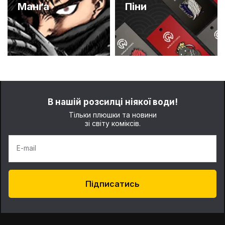
Манґа
Піни
В нашій розсилці ніякої води!
Тільки плюшки та новини
зі світу коміксів.
E-mail
Підписатись