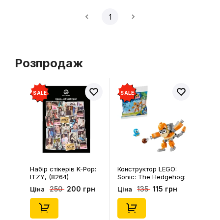
1
Розпродаж
SALE
SALE
Набір стікерів K-Pop:
Конструктор LEGO:
ITZY, (8264)
Sonic: The Hedgehog:
Kiki's Coconut Attack:
200 грн
115 грн
250
135
Ціна
Ціна
Kiki and Flicky, (30676)