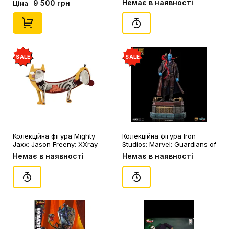
Немає в наявності
9 500 грн
Ціна
Wonka and Oompa-Loompas
(Deluxe), (134911)
SALE
SALE
Колекційна фігура Mighty
Колекційна фігура Iron
Jaxx: Jason Freeny: XXray
Studios: Marvel: Guardians of
Plus: CatDog: CatDog,
the Galaxy (Vol.2): Yondu
Немає в наявності
Немає в наявності
(93531)
and Groot (Deluxe)
(Sideshow CON 2023
Exclusive), (950720)