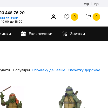
Укр
Рус
93 448 76 20
0
0
ній звʼязок
 10:00 до 18:00
винки
Ексклюзиви
Знижки
увати:
Популярні
Спочатку дешевше
Спочатку дорожче