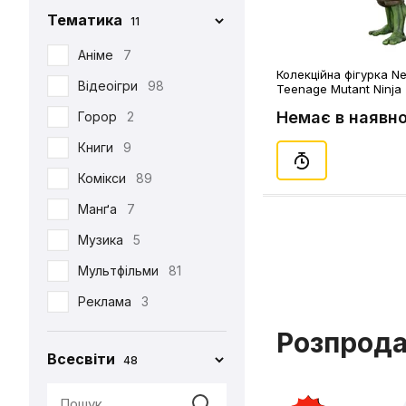
Тематика
11
Iron Studios
81
Jason Freeny
Аніме
7
5
Колекційна фігурка Ne
Medicom Toy
Відеоігри
98
2
Teenage Mutant Ninja T
Donatello (1990's Movi
Немає в наявно
Mezco
Горор
2
1
Mictoys
Книги
9
1
Mighty Jaxx
Комікси
89
9
NECA
Манґа
12
7
One Toys
Музика
5
1
Play Arts KAI
Мультфільми
73
81
Pop Toys
Реклама
3
1
Present Toys
Серіали
39
1
Розпрод
Всесвіти
48
S.H.Figuarts
Фільми
125
1
SW Toys
1