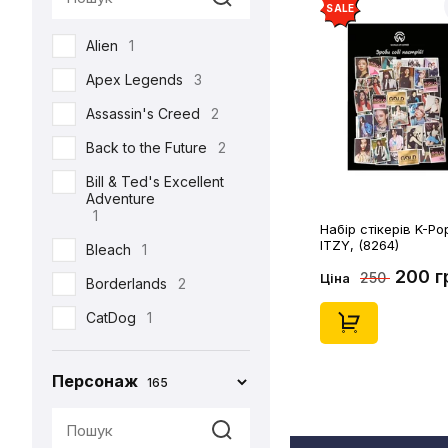
SALE
Semic
2
Alien
1
Toys Era
3
Apex Legends
3
Weta Workshop
5
Assassin's Creed
2
Back to the Future
2
Bill & Ted's Excellent
Adventure
1
Набір стікерів K-Po
ITZY, (8264)
Bleach
1
200 г
250
Ціна
Borderlands
2
CatDog
1
Charlie and the
Chocolate Factory
Персонаж
165
1
Cyberpunk 2077
5