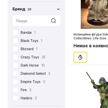
Бренд
26
Bandai
1
Колекційна фігура Si
Collectibles: Life-Size:
Black Toys
1
The Mandalorian: The 
Немає в наявно
(50611)
Blizzard
1
Crazy Toys
25
Dark Horse
10
Diamond Select
5
Empire Toys
2
Fire
3
Hasbro
2
Hot Toys
93