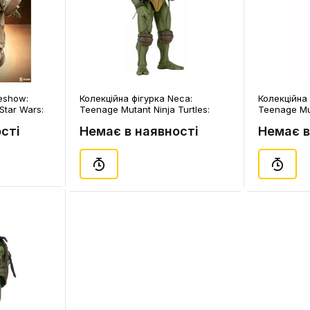
deshow:
Колекційна фігурка Neca:
Колекційна 
 Star Wars:
Teenage Mutant Ninja Turtles:
Teenage Mut
Child,
Raphael (1990's Movie), (954053)
Michelangel
сті
Немає в наявності
Немає в
(954054)