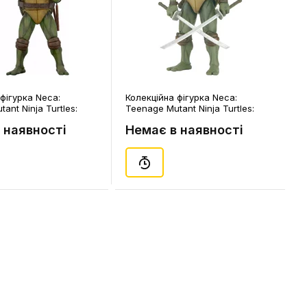
фігурка Neca:
Колекційна фігурка Neca:
ant Ninja Turtles:
Teenage Mutant Ninja Turtles:
o (1990's Movie),
Leonardo (1990's Movie),
 наявності
Немає в наявності
(954048)