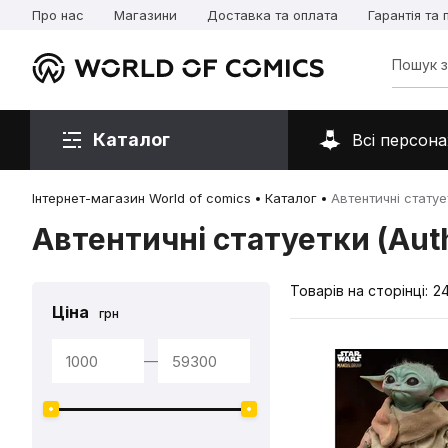
Про нас
Магазини
Доставка та оплата
Гарантія та
Каталог
Всі персона
Інтернет-магазин World of comics
Каталог
Автентичні статует
Автентичні статуетки (Auth
Товарів на сторінці:
2
Ціна
грн
—