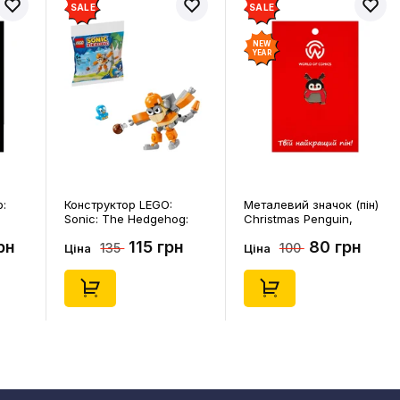
SALE
SALE
NEW
YEAR
p:
Конструктор LEGO:
Металевий значок (пін)
Sonic: The Hedgehog:
Christmas Penguin,
Kiki's Coconut Attack:
(14578)
рн
115 грн
80 грн
135
100
Kiki and Flicky, (30676)
Ціна
Ціна