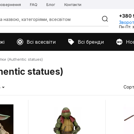
 повернення
FAQ
Блог
Контакти
+380 
Зворот
Пн-Пт: з
жі
Всі всесвіти
Всі бренди
Но
ки (Authentic statues)
entic statues)
4
Сорт