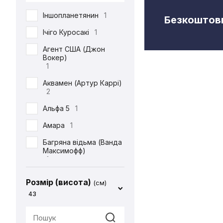
DC
71
Іншопланетянин
1
Безкоштовн
Defenders of the Earth
1
Ічіго Куросакі
1
Diablo
1
Агент США (Джон
Вокер)
ET
1
1
Final Fantasy
14
Аквамен (Артур Каррі)
2
Friday the 13th
1
Альфа 5
1
Garfield
1
Амара
1
Gears Of War
1
Багряна відьма (Ванда
God of War
2
Максимофф)
1
Halo
1
Батіг
1
Harry Potter
4
Розмір (висота)
(см)
Бейн
1
43
Hello Kitty
2
Бетдівчина (Барбара
IT
1
Ґордон)