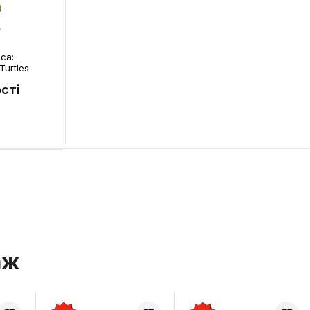
ca:
urtles:
e), (954039)
сті
аж