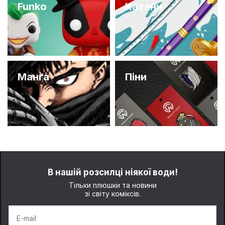
Funko
Катани
Манґа
Піни
В нашій розсилці ніякої води!
Тільки плюшки та новини
зі світу коміксів.
E-mail