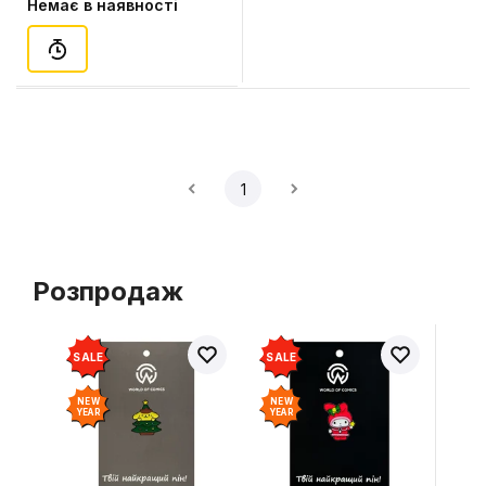
Немає в наявності
Mandalorian & Grogu (Set),
(607041)
1
Розпродаж
SALE
SALE
NEW
NEW
YEAR
YEAR