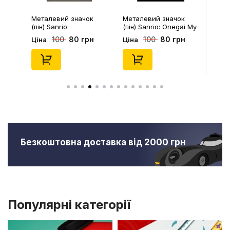
Металевий значок
Металевий значок
(пін) Sanrio:
(пін) Sanrio: Onegai My
Pompompurin On
Melody: Christmas My
80 грн
80 грн
100
100
Ціна
Ціна
Christmass Tree,
Melody, (14543)
(14541)
Безкоштовна доставка від 2000 грн
Популярні категорії