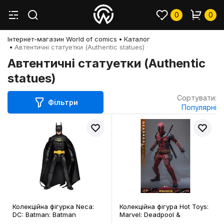
0
0
Інтернет-магазин World of comics
Каталог
Автентичні статуетки (Authentic statues)
Автентичні статуетки (Authentic
statues)
Сортувати:
Фільтри
Популярні
Колекційна фігурка Neca:
Колекційна фігура Hot Toys:
DC: Batman: Batman
Marvel: Deadpool &
(Michael Keaton) (1989 Film),
Wolverine: Deadpool (Battling