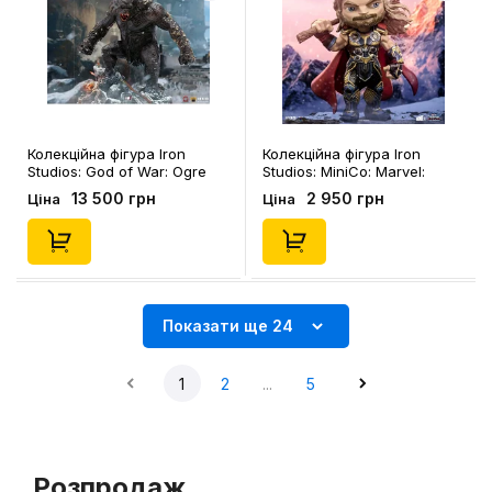
Колекційна фігура Iron
Колекційна фігура Iron
Studios: God of War: Ogre
Studios: MiniCo: Marvel:
(Deluxe), (128440)
Thor: Love and Thunder:
13 500 грн
2 950 грн
Ціна
Ціна
Thor, (951291)
Показати ще 24
1
2
...
5
Розпродаж