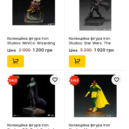
Колекційна фігура Iron
Колекційна фігура Iron
Studios: MiniCo: Wizarding
Studios: Star Wars: The
World: Harry Potter: Harry
Mandalorian: Moff Gideon,
1 200 грн
1 920 грн
2 000
5 200
Ціна
Ціна
Potter at the Quiddich Match,
(127993)
(134928)
SALE
SALE
Колекційна фігура Iron
Колекційна фігура Iron