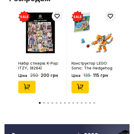
SALE
SALE
Набір стікерів K-Pop:
Конструктор LEGO:
ITZY, (8264)
Sonic: The Hedgehog:
Kiki's Coconut Attack:
200 грн
115 грн
250
135
Ціна
Ціна
Kiki and Flicky, (30676)