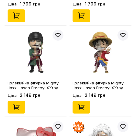
Seasonal Sweets: Spooky
Seasonal Sweets: Floral
1 799 грн
1 799 грн
Ціна
Ціна
Fun Series: Kuromi, (76382)
Daydream Series: Hello Kitty,
(76381)
Колекційна фігурка Mighty
Колекційна фігурка Mighty
Jaxx: Jason Freeny: XXray
Jaxx: Jason Freeny: XXray
Plus: One Piece: Wanted
Plus: One Piece: Wanted
2 149 грн
2 149 грн
Ціна
Ціна
Series: Roronoa Zoro,
Series: Monkey D. Luffy,
(78884)
(78877)
HALLO
WEEN