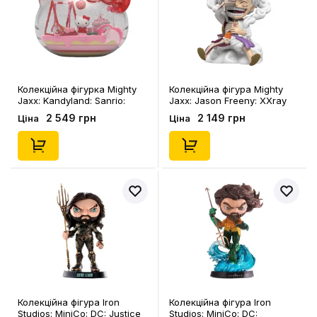
Колекційна фігурка Mighty
Колекційна фігура Mighty
Jaxx: Kandyland: Sanrio:
Jaxx: Jason Freeny: XXray
Hello Kitty, (78990)
Plus: One Piece: Wanted
2 549 грн
2 149 грн
Ціна
Ціна
Series: Monkey D. Luffy,
(278907)
Колекційна фігура Iron
Колекційна фігура Iron
Studios: MiniCo: DC: Justice
Studios: MiniCo: DC: