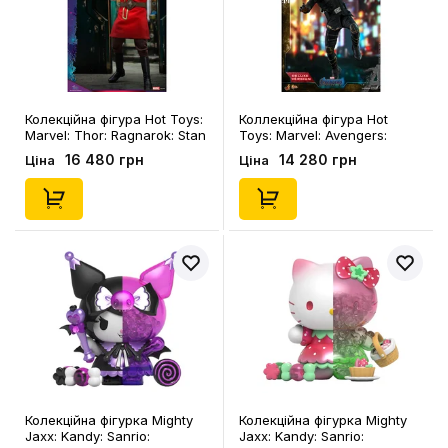
Колекційна фігура Hot Toys:
Коллекційна фігура Hot
Marvel: Thor: Ragnarok: Stan
Toys: Marvel: Avengers:
Lee (2020 Toy Fair
Endgame: Hawkeye (Deluxe),
16 480 грн
14 280 грн
Ціна
Ціна
Exclusive), (85047)
(80134)
Колекційна фігурка Mighty
Колекційна фігурка Mighty
Jaxx: Kandy: Sanrio:
Jaxx: Kandy: Sanrio: