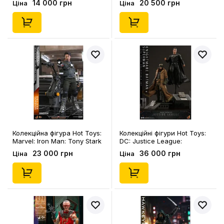
14 000 грн
20 500 грн
Ціна
Ціна
(961241)
Version), (913969)
Колекційна фігура Hot Toys:
Колекційні фігури Hot Toys:
Marvel: Iron Man: Tony Stark
DC: Justice League:
(Mech Test) (Deluxe
Knightmare Batman and
23 000 грн
36 000 грн
Ціна
Ціна
Version), (605863)
Superman, (607430)