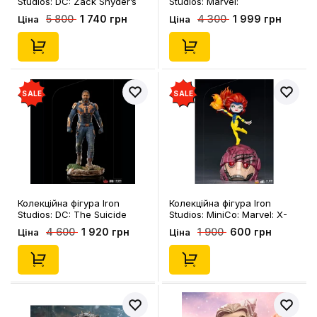
Studios: DC: Zack Snyder’s
Studios: Marvel:
Justice League: Martian
WandaVision: Vision
1 740 грн
1 999 грн
5 800
4 300
Ціна
Ціна
Manhunter (Deluxe)
(Halloween), (128426)
(Sideshow CON 2023
Exclusive), (950706)
SALE
SALE
Колекційна фігура Iron
Колекційна фігура Iron
Studios: DC: The Suicide
Studios: MiniCo: Marvel: X-
Squad: Bloodsport, (128747)
Men: Jean Grey, (128358)
1 920 грн
600 грн
4 600
1 900
Ціна
Ціна