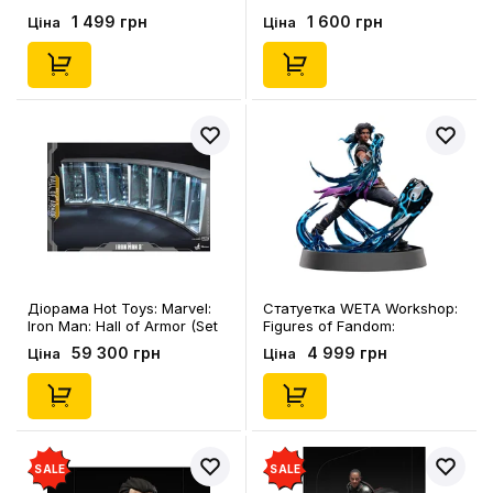
League: Aquaman, (976911)
Aquaman: Aquaman,
1 499 грн
1 600 грн
Ціна
Ціна
(876911)
Діорама Hot Toys: Marvel:
Статуетка WETA Workshop:
Iron Man: Hall of Armor (Set
Figures of Fandom:
of 7), (84952)
Borderlands 3: Amara,
59 300 грн
4 999 грн
Ціна
Ціна
(73011)
SALE
SALE