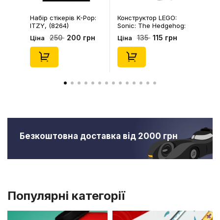
Набір стікерів K-Pop:
Конструктор LEGO:
ITZY, (8264)
Sonic: The Hedgehog:
Kiki's Coconut Attack:
200 грн
115 грн
250
135
Ціна
Ціна
Kiki and Flicky, (30676)
Безкоштовна доставка від 2000 грн
Популярні категорії