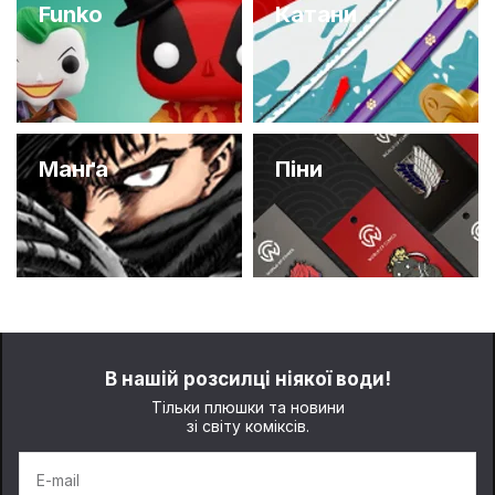
Funko
Катани
Манґа
Піни
В нашій розсилці ніякої води!
Тільки плюшки та новини
зі світу коміксів.
E-mail