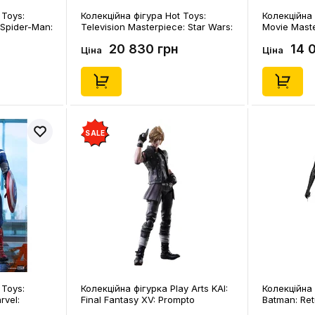
 Toys:
Колекційна фігура Hot Toys:
Колекційна 
 Spider-Man:
Television Masterpiece: Star Wars:
Movie Maste
an (Deluxe
The Mandalorian: Stormtrooper
Deadpool: D
20 830 грн
14 
Commander, (607836)
Ціна
Ціна
SALE
 Toys:
Колекційна фігурка Play Arts KAI:
Колекційна 
rvel:
Final Fantasy XV: Prompto
Batman: Re
aptain
Argentum, (44286)
(Michelle Pf