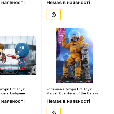
 наявності
Немає в наявності
фігури Hot Toys:
Колекційна фігура Hot Toys:
ngers: Endgame:
Marvel: Guardians of the Galaxy:
rica vs. Captain
Volume 2: Stan Lee (2019 Toy Fair
 наявності
Немає в наявності
2855)
Exclusive), (81117)