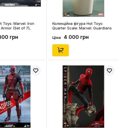
 Toys: Marvel: Iron
Колекційна фігура Hot Toys:
 Armor (Set of 7),
Quarter Scale: Marvel: Guardians
of the Galaxy: Groot (Flowerpot
300 грн
4 000 грн
Version), (176352)
Ціна