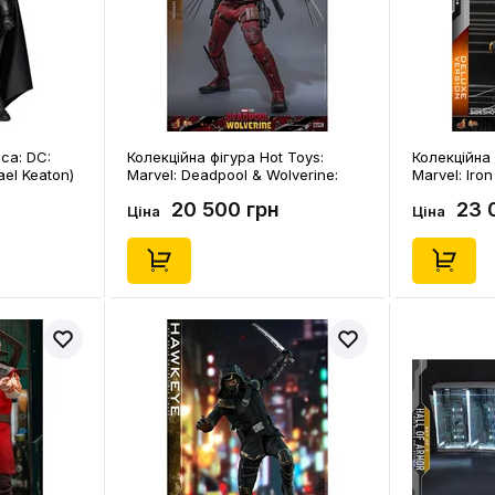
ca: DC:
Колекційна фігура Hot Toys:
Колекційна 
el Keaton)
Marvel: Deadpool & Wolverine:
Marvel: Iro
Deadpool (Battling Version),
(Mech Test)
20 500 грн
23 
(913969)
(605863)
Ціна
Ціна