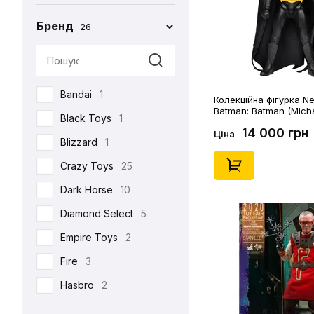
Бренд
26
Bandai
1
Колекційна фігурка Ne
Batman: Batman (Micha
Black Toys
1
(1989 Film), (961241)
14 000 грн
Ціна
Blizzard
1
Crazy Toys
25
Dark Horse
10
Diamond Select
5
Empire Toys
2
Fire
3
Hasbro
2
Hot Toys
93