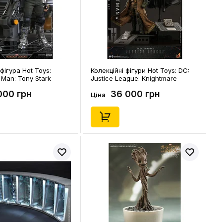
фігура Hot Toys:
Колекційні фігури Hot Toys: DC:
n Man: Tony Stark
Justice League: Knightmare
 (Deluxe Version),
Batman and Superman, (607430)
000 грн
36 000 грн
Ціна