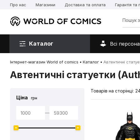
Про нас
Магазини
Доставка та оплата
Гарантія та
Каталог
Всі персона
Інтернет-магазин World of comics
Каталог
Автентичні статует
Автентичні статуетки (Auth
Товарів на сторінці:
2
Ціна
грн
—