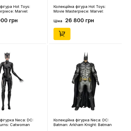
фігура Hot Toys:
Колекційна фігура Hot Toys:
rpiece: Marvel:
Movie Masterpiece: Marvel:
eadpool, (178585)
Spider-Man: No Way Home:
000 грн
26 800 грн
Spider-Man (Battling version),
Ціна
(610102)
фігурка Neca: DC:
Колекційна фігурка Neca: DC:
turns: Catwoman
Batman: Arkham Knight: Batman
eiffer), (961435)
(Life-Size 1:1), (961433)