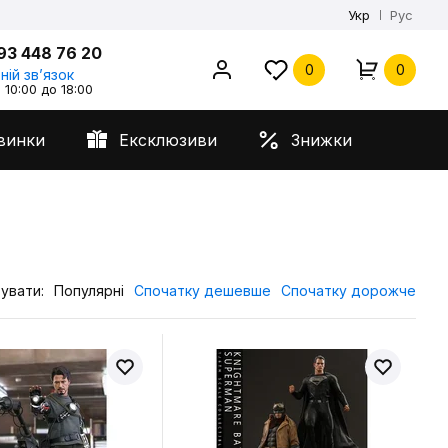
Укр
Рус
93 448 76 20
0
0
ній звʼязок
 10:00 до 18:00
винки
Ексклюзиви
Знижки
увати:
Популярні
Спочатку дешевше
Спочатку дорожче