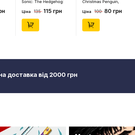
Sonic: The Hedgehog:
Christmas Penguin,
S
Kiki's Coconut Attack:
(14578)
C
115 грн
80 грн
135
100
Kiki and Flicky, (30676)
Ціна
Ціна
Ц
а доставка від 2000 грн