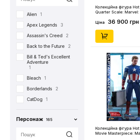
Semic
2
Колекційна фігура Hot
Quarter Scale: Marvel:
Alien
1
Toys Era
3
Homecoming: Spider-M
36 900 грн
version), (602503)
Ціна
Apex Legends
3
Weta Workshop
5
Assassin's Creed
2
Back to the Future
2
Bill & Ted's Excellent
Adventure
1
Bleach
1
Borderlands
2
CatDog
1
Charlie and the
Chocolate Factory
Персонаж
165
1
Колекційна фігура Hot
Cyberpunk 2077
5
Movie Masterpiece: Ma
Avengers: Endgame: C