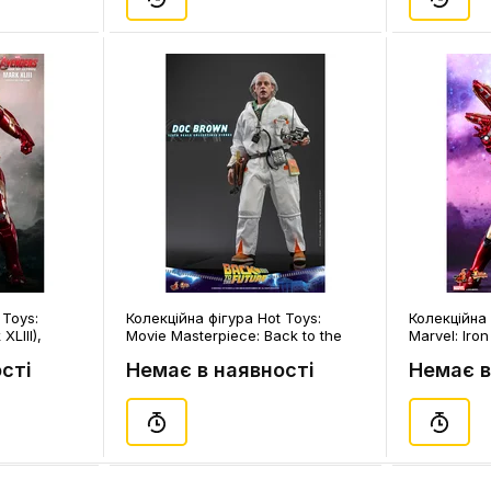
 Toys:
Колекційна фігура Hot Toys:
Колекційна 
XLIII),
Movie Masterpiece: Back to the
Marvel: Iro
Future: Doc Brown, (609168)
(600097)
сті
Немає в наявності
Немає в