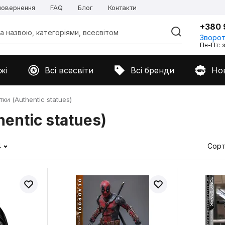
 повернення
FAQ
Блог
Контакти
+380 
Зворот
Пн-Пт: з
жі
Всі всесвіти
Всі бренди
Но
ки (Authentic statues)
entic statues)
4
Сорт