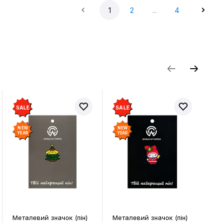
1
2
...
4
SALE
SALE
SALE
NEW
NEW
NEW
YEAR
YEAR
YEAR
еталевий значок (пін)
Металевий значок (пін)
Металеви