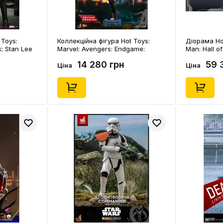
 Toys:
Коллекційна фігура Hot Toys:
Діорама Hot
: Stan Lee
Marvel: Avengers: Endgame:
Man: Hall of
ve), (85047)
Hawkeye (Deluxe), (80134)
(84952)
14 280 грн
59 
Ціна
Ціна