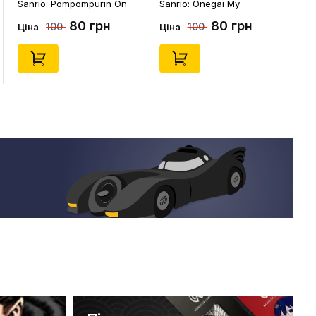
anrio: Pompompurin On
Sanrio: Onegai My
Sanrio: 
hristmass Tree, (14541)
Melody: Christmas My
Melody: 
80 грн
80 грн
100
100
10
Melody, (14543)
Kuromi, (
іна
Ціна
Ціна