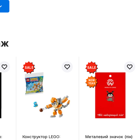
аж
SALE
SALE
NEW
YEAR
Конструктор LEGO:
Металевий значок (пін)
М