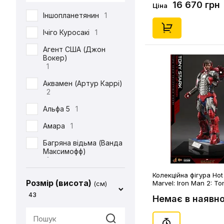
DC
71
16 670 грн
America (2012 Version)
Ціна
Іншопланетянин
1
Defenders of the Earth
1
Ічіго Куросакі
1
Diablo
1
Агент США (Джон
Вокер)
ET
1
1
Final Fantasy
14
Аквамен (Артур Каррі)
2
Friday the 13th
1
Альфа 5
1
Garfield
1
Амара
1
Gears Of War
1
Багряна відьма (Ванда
God of War
2
Максимофф)
1
Halo
1
Колекційна фігура Hot
Батіг
1
Harry Potter
4
Розмір (висота)
Marvel: Iron Man 2: To
(см)
(Mark V Suit Up Versio
Бейн
1
43
Немає в наявно
Hello Kitty
2
Бетдівчина (Барбара
IT
1
Ґордон)