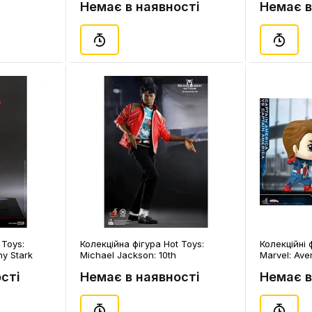
Немає в наявності
Немає в
, (604149)
 Toys:
Колекційна фігура Hot Toys:
Колекційні 
ny Stark
Michael Jackson: 10th
Marvel: Ave
n), (608147)
Anniversary: Michael Jackson
Captain Ame
сті
Немає в наявності
Немає в
(1451/2000) («Beat It» Version),
America, (8
(83665)