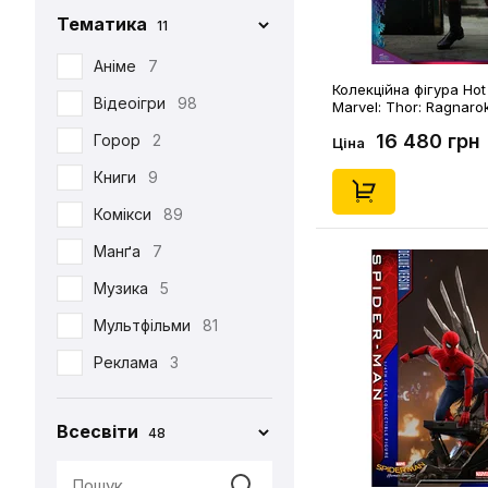
Тематика
11
Iron Studios
81
Jason Freeny
Аніме
7
5
Колекційна фігура Hot
Medicom Toy
Відеоігри
98
2
Marvel: Thor: Ragnarok
(2020 Toy Fair Exclusi
16 480 грн
Mezco
Горор
2
1
Ціна
Mictoys
Книги
9
1
Mighty Jaxx
Комікси
89
9
NECA
Манґа
12
7
One Toys
Музика
5
1
Play Arts KAI
Мультфільми
73
81
Pop Toys
Реклама
3
1
Present Toys
Серіали
39
1
Всесвіти
48
S.H.Figuarts
Фільми
125
1
SW Toys
1