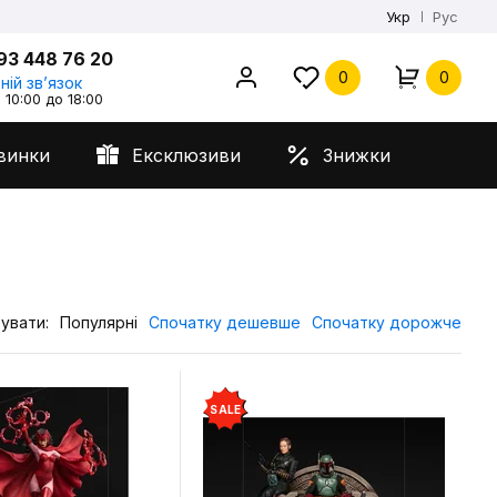
Укр
Рус
93 448 76 20
0
0
ній звʼязок
 10:00 до 18:00
винки
Ексклюзиви
Знижки
увати:
Популярні
Спочатку дешевше
Спочатку дорожче
SALE