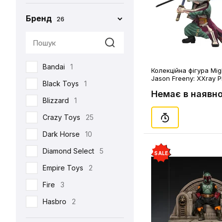
Бренд
26
Bandai
1
Колекційна фігура Mig
Jason Freeny: XXray P
Black Toys
1
(Anime Edition), (9360
Немає в наявно
Blizzard
1
Crazy Toys
25
Dark Horse
10
Diamond Select
5
SALE
Empire Toys
2
Fire
3
Hasbro
2
Hot Toys
93