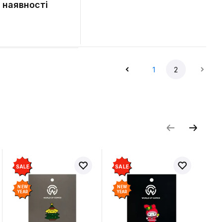
 наявності
1
2
SALE
SALE
NEW
NEW
YEAR
YEAR