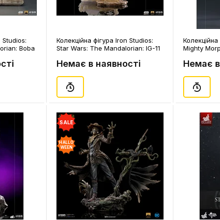
 Studios:
Колекційна фігура Iron Studios:
Колекційна 
orian: Boba
Star Wars: The Mandalorian: IG-11
Mighty Mor
), (128099)
and The Child (Deluxe), (128235)
Zordon, (12
сті
Немає в наявності
Немає в
SALE
HALLO
WEEN