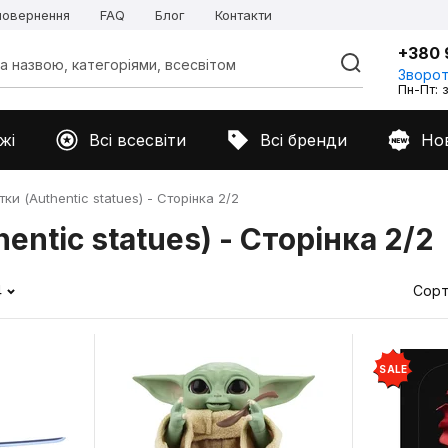
 повернення
FAQ
Блог
Контакти
+380 
Зворот
Пн-Пт: з
жі
Всі всесвіти
Всі бренди
Но
ки (Authentic statues) - Сторінка 2/2
entic statues) - Сторінка 2/2
4
Сорт
SALE