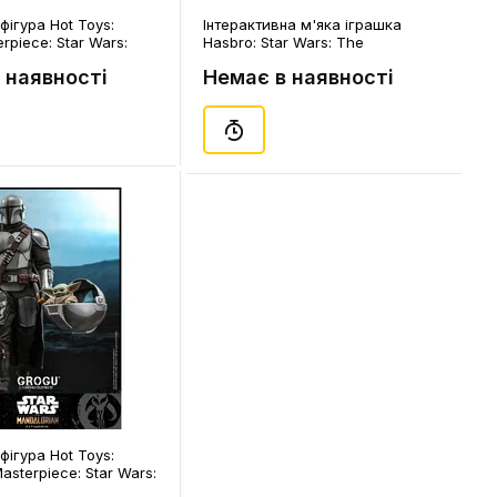
фігура Hot Toys:
Інтерактивна м'яка іграшка
rpiece: Star Wars:
Hasbro: Star Wars: The
r (Chrome Version)
Mandalorian: The Child Electronic,
 наявності
Немає в наявності
 (609175)
(76150)
фігура Hot Toys:
Masterpiece: Star Wars:
rian: Grogu, (607850)