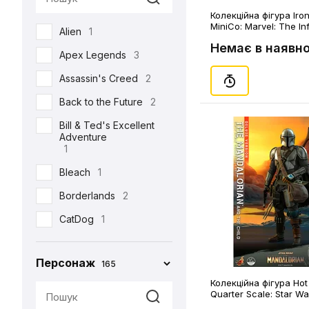
Semic
2
Колекційна фігура Iron
MiniCo: Marvel: The Inf
Alien
1
Toys Era
3
Black Panther, (29539)
Немає в наявно
Apex Legends
3
Weta Workshop
5
Assassin's Creed
2
Back to the Future
2
Bill & Ted's Excellent
Adventure
1
Bleach
1
Borderlands
2
CatDog
1
Charlie and the
Chocolate Factory
Персонаж
165
1
Колекційна фігура Hot
Cyberpunk 2077
5
Quarter Scale: Star Wa
Mandalorian: The Man