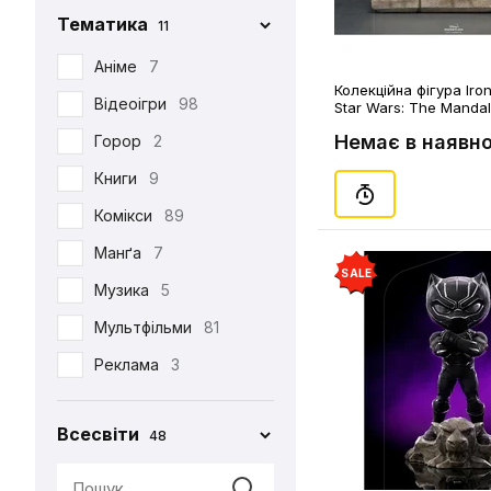
Тематика
11
Iron Studios
81
Jason Freeny
Аніме
7
5
Колекційна фігура Iron
Medicom Toy
Відеоігри
98
2
Star Wars: The Mandal
Fett on Throne (Deluxe
Немає в наявно
Mezco
Горор
2
1
Mictoys
Книги
9
1
Mighty Jaxx
Комікси
89
9
NECA
Манґа
12
7
SALE
One Toys
Музика
5
1
Play Arts KAI
Мультфільми
73
81
Pop Toys
Реклама
3
1
Present Toys
Серіали
39
1
Всесвіти
48
S.H.Figuarts
Фільми
125
1
SW Toys
1