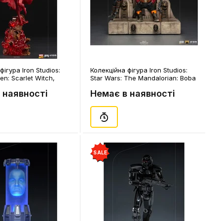
фігура Iron Studios:
Колекційна фігура Iron Studios:
en: Scarlet Witch,
Star Wars: The Mandalorian: Boba
Fett and Fennec Shand on Throne
 наявності
Немає в наявності
(Deluxe), (128105)
SALE