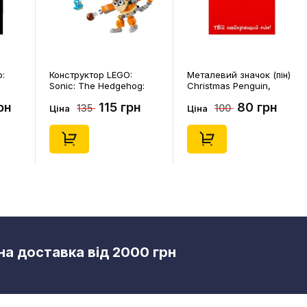
p:
Конструктор LEGO:
Металевий значок (пін)
Sonic: The Hedgehog:
Christmas Penguin,
Kiki's Coconut Attack:
(14578)
рн
115 грн
80 грн
135
100
Kiki and Flicky, (30676)
Ціна
Ціна
а доставка від 2000 грн