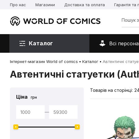
Про нас
Магазини
Доставка та оплата
Гарантія та
Каталог
Всі персона
Інтернет-магазин World of comics
Каталог
Автентичні статует
Автентичні статуетки (Auth
Товарів на сторінці:
2
Ціна
грн
—