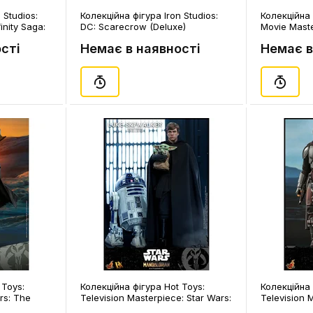
 Studios:
Колекційна фігура Iron Studios:
Колекційна 
inity Saga:
DC: Scarecrow (Deluxe)
Movie Maste
(Sideshow CON 2023 Exclusive),
Stormtroope
сті
Немає в наявності
Немає в
(950737)
(Exclusive),
 Toys:
Колекційна фігура Hot Toys:
Колекційна 
rs: The
Television Masterpiece: Star Wars:
Television 
dalorian &
The Mandalorian: Luke Skywalker
The Mandalo