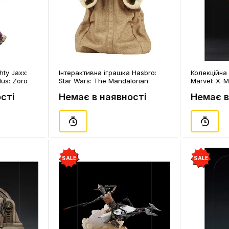
hty Jaxx:
Інтерактивна іграшка Hasbro:
Колекційна 
lus: Zoro
Star Wars: The Mandalorian:
Marvel: X-M
6)
Galactic Snackin' Grogu, (85690)
(127689)
сті
Немає в наявності
Немає в
SALE
SALE