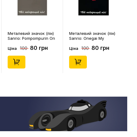
Металевий значок (пін)
Металевий значок (пін)
Sanrio: Pompompurin On
Sanrio: Onegai My
Christmass Tree, (14541)
Melody: Christmas My
80 грн
80 грн
100
100
Melody, (14543)
Ціна
Ціна